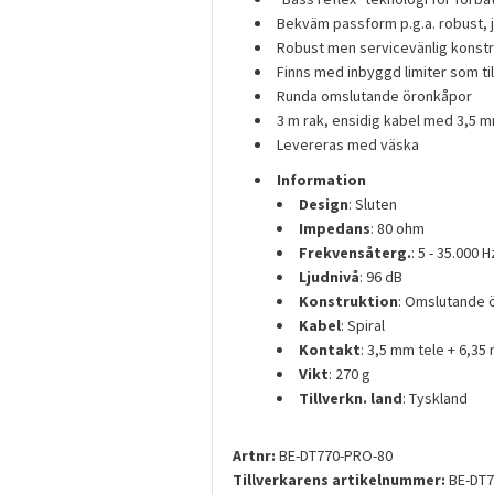
Bekväm passform p.g.a. robust, 
Robust men servicevänlig konstru
Finns med inbyggd limiter som til
Runda omslutande öronkåpor
3 m rak, ensidig kabel med 3,5 mm
Levereras med väska
Information
Design
: Sluten
Impedans
: 80 ohm
Frekvensåterg.
: 5 - 35.000 H
Ljudnivå
: 96 dB
Konstruktion
: Omslutande 
Kabel
: Spiral
Kontakt
: 3,5 mm tele + 6,3
Vikt
: 270 g
Tillverkn. land
: Tyskland
Artnr:
BE-DT770-PRO-80
Tillverkarens artikelnummer:
BE-DT7