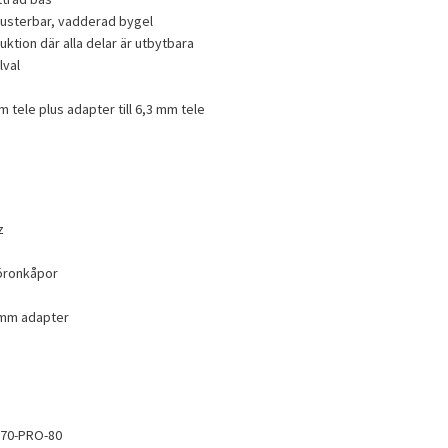
justerbar, vadderad bygel
ktion där alla delar är utbytbara
lval
 tele plus adapter till 6,3 mm tele
z
öronkåpor
5 mm adapter
70-PRO-80