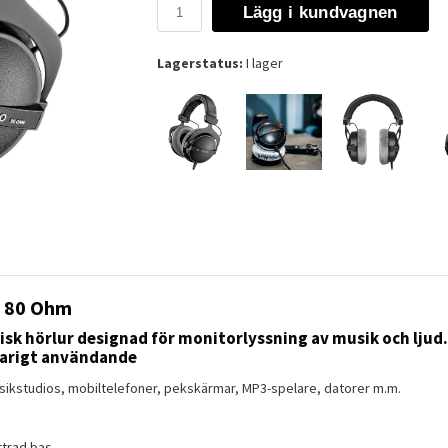
Lägg i kundvagnen
Lagerstatus:
I lager
 80 Ohm
isk hörlur designad för monitorlyssning av musik och lju
varigt användande
sikstudios, mobiltelefoner, pekskärmar, MP3-spelare, datorer m.m.
ttrad bas