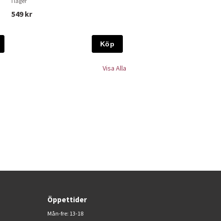
I lager
549 kr
Köp
Visa Alla
Öppettider
Mån-fre: 13-18