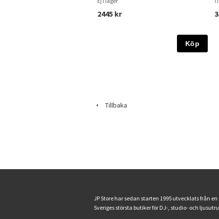
Ej i lager
I 
2445 kr
3
Köp
Tillbaka
JP Store har sedan starten 1995 utvecklats från en
Sveriges största butiker för DJ-, studio- och ljusutr