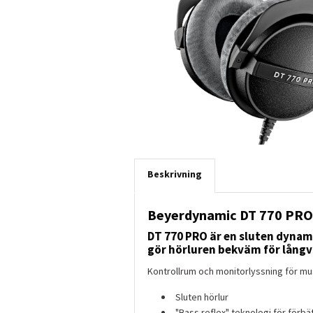
Beskrivning
Beyerdynamic DT 770 PRO
DT 770 PRO är en sluten dynam
gör hörluren bekväm för lång
Kontrollrum och monitorlyssning för mu
Sluten hörlur
"Bass reflex" teknologi för förbä