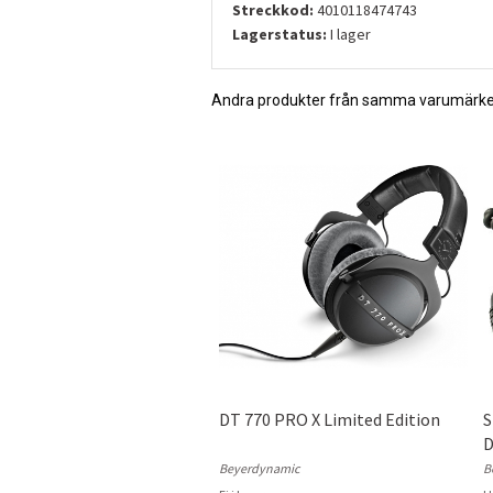
Streckkod:
4010118474743
Lagerstatus:
I lager
Andra produkter från samma varumärk
DT 770 PRO X Limited Edition
S
D
Beyerdynamic
B