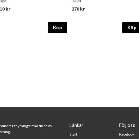
lager
I lager
10 kr
270 kr
Köp
Köp
Länkar
Följ oss
 mindre uthyrningsfirma till en av
ustning.
Start
Facebook