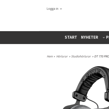
Logga in
START
NYHETER
P
Hem
»
Hörlurar
»
Studiohörlurar
» DT 770 PR