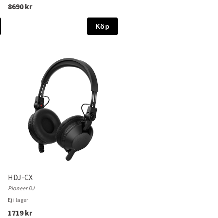
8690 kr
Köp
HDJ-CX
Pioneer DJ
Ej i lager
1719 kr