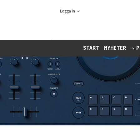
Logga in
START
NYHETER
P