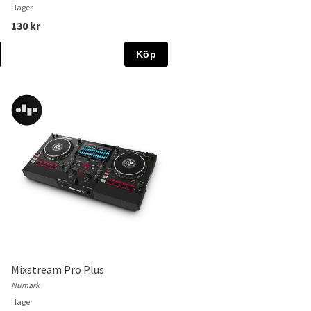
I lager
130 kr
Köp
Mixstream Pro Plus
Numark
I lager