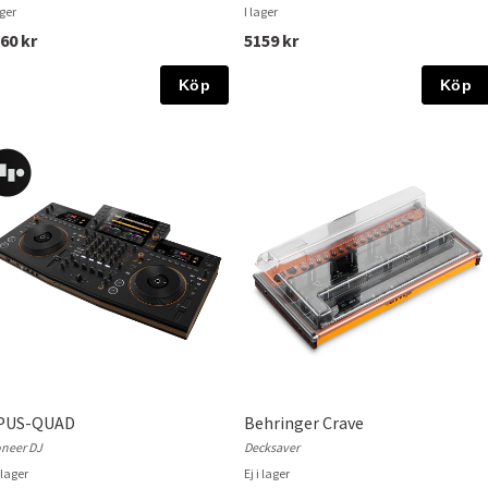
ager
I lager
60 kr
5159 kr
Köp
Köp
PUS-QUAD
Behringer Crave
oneer DJ
Decksaver
i lager
Ej i lager