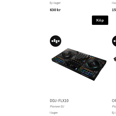
Ej i lager
I l
630 kr
15
Köp
DDJ-FLX10
O
Pioneer DJ
Pi
I lager
Ej 