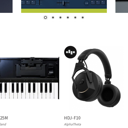
-25M
HDJ-F10
land
AlphaTheta