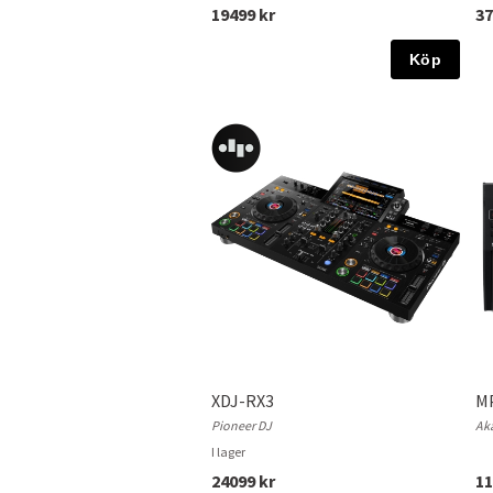
19499 kr
37
Köp
XDJ-RX3
MP
Pioneer DJ
Aka
I lager
24099 kr
11