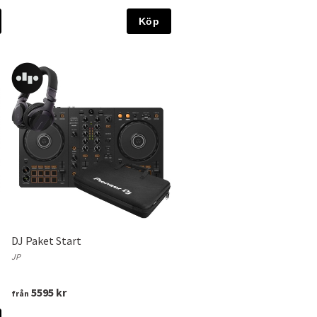
Köp
DJ Paket Start
JP
5595 kr
från