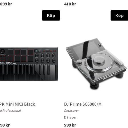
899 kr
410 kr
Köp
Köp
K Mini MK3 Black
DJ Prime SC6000/M
i Professional
Decksaver
Ej i lager
90 kr
599 kr