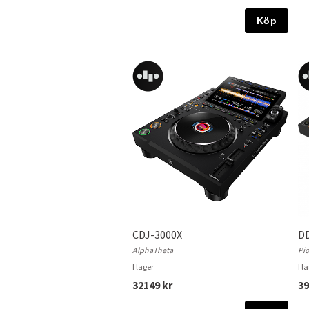
Köp
CDJ-3000X
D
AlphaTheta
Pi
I lager
I l
32149 kr
39