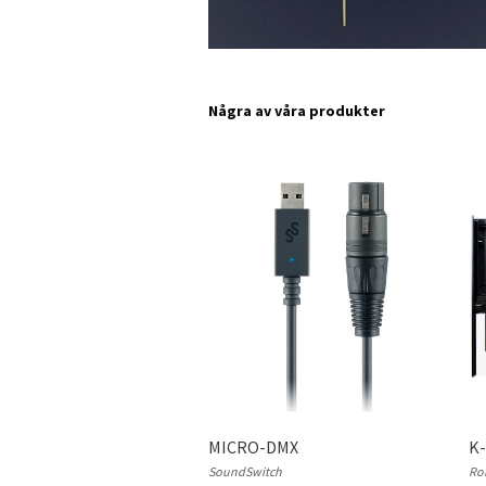
Några av våra produkter
MICRO-DMX
K
SoundSwitch
Ro