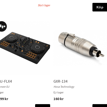
Slut i lager
Köp
DJ-FLX4
GXR-134
oneer DJ
Hosa Technology
ager
Ej i lager
99 kr
160 kr