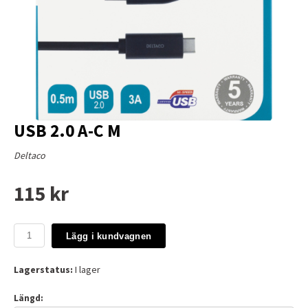
USB 2.0 A-C M
Deltaco
115 kr
Lägg i kundvagnen
Lagerstatus:
I lager
Längd: