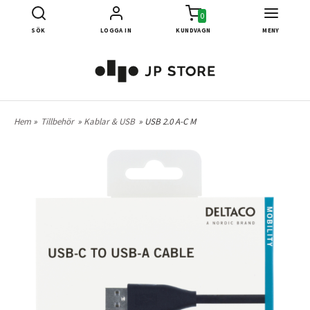
0
SÖK
LOGGA IN
KUNDVAGN
MENY
Hem
»
Tillbehör
»
Kablar & USB
» USB 2.0 A-C M