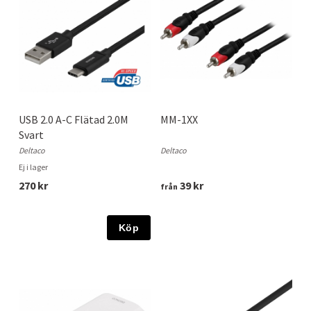
USB 2.0 A-C Flätad 2.0M
MM-1XX
Svart
Deltaco
Deltaco
Ej i lager
270 kr
39 kr
från
Köp