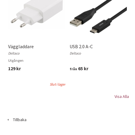
Väggladdare
USB 2.0 A-C
Deltaco
Deltaco
Utgången
129 kr
65 kr
från
Slut i lager
Visa Alla
Tillbaka