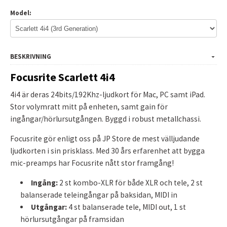
Model:
BESKRIVNING
Focusrite Scarlett 4i4
4i4 är deras 24bits/192Khz-ljudkort för Mac, PC samt iPad.
Stor volymratt mitt på enheten, samt gain för
ingångar/hörlursutgången. Byggd i robust metallchassi.
Focusrite gör enligt oss på JP Store de mest välljudande
ljudkorten i sin prisklass. Med 30 års erfarenhet att bygga
mic-preamps har Focusrite nått stor framgång!
Ingång:
2 st kombo-XLR för både XLR och tele, 2 st
balanserade teleingångar på baksidan, MIDI in
Utgångar:
4 st balanserade tele, MIDI out, 1 st
hörlursutgångar på framsidan