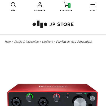
0
SÖK
LOGGA IN
KUNDVAGN
MENY
Hem
»
Studio & Inspelning
»
Ljudkort
» Scarlett 4i4 (3rd Generation)