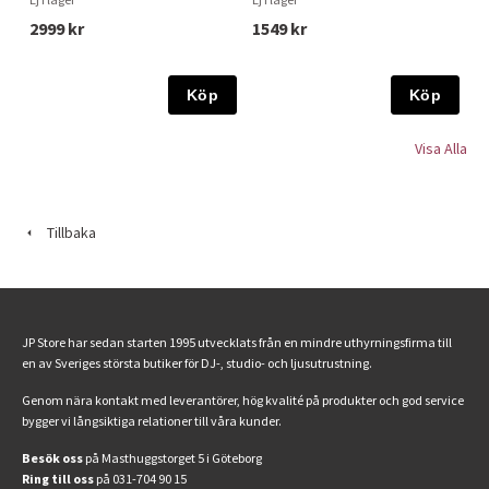
2999 kr
1549 kr
Köp
Köp
Visa Alla
Tillbaka
JP Store har sedan starten 1995 utvecklats från en mindre uthyrningsfirma till
en av Sveriges största butiker för DJ-, studio- och ljusutrustning.
Genom nära kontakt med leverantörer, hög kvalité på produkter och god service
bygger vi långsiktiga relationer till våra kunder.
Besök oss
på Masthuggstorget 5 i Göteborg
Ring till oss
på 031-704 90 15