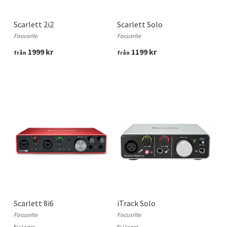
Scarlett 2i2
Scarlett Solo
Focusrite
Focusrite
1999 kr
1199 kr
från
från
Scarlett 8i6
iTrack Solo
Focusrite
Focusrite
Ej i lager
Ej i lager