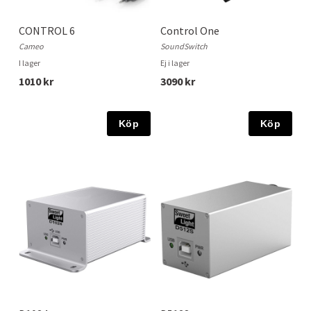
CONTROL 6
Control One
Cameo
SoundSwitch
I lager
Ej i lager
1010 kr
3090 kr
Köp
Köp