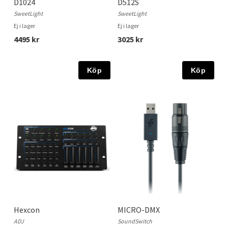
D1024
D512S
SweetLight
SweetLight
Ej i lager
Ej i lager
4495 kr
3025 kr
Köp
Köp
Hexcon
MICRO-DMX
ADJ
SoundSwitch