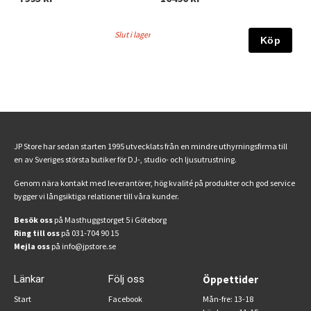
Slut i lager
Köp
JP Store har sedan starten 1995 utvecklats från en mindre uthyrningsfirma till
en av Sveriges största butiker för DJ-, studio- och ljusutrustning.
Genom nära kontakt med leverantörer, hög kvalité på produkter och god service
bygger vi långsiktiga relationer till våra kunder.
Besök oss
på Masthuggstorget 5 i Göteborg
Ring till oss
på 031-704 90 15
Mejla oss
på info@jpstore.se
Länkar
Följ oss
Öppettider
Start
Facebook
Mån-fre: 13-18