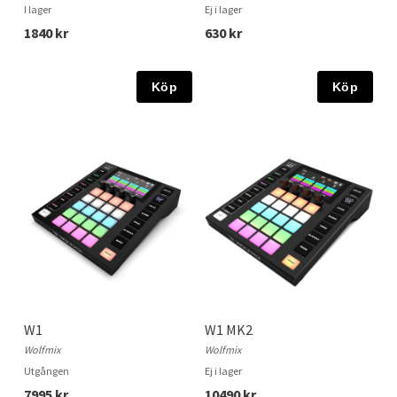
I lager
Ej i lager
1840 kr
630 kr
Köp
Köp
W1
W1 MK2
Wolfmix
Wolfmix
Utgången
Ej i lager
7995 kr
10490 kr