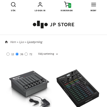
0
SÖK
LOGGA IN
KUNDVAGN
MENY
Hem
»
Ljus
» Ljusstyrning
Välj sortering
12
36
72