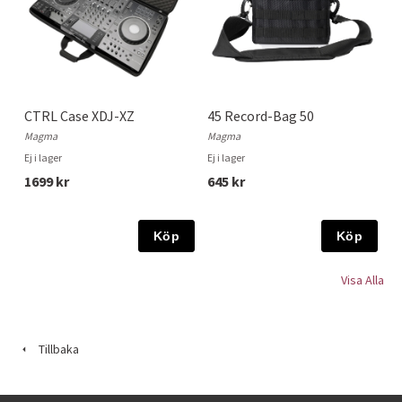
CTRL Case XDJ-XZ
45 Record-Bag 50
Magma
Magma
Ej i lager
Ej i lager
1699 kr
645 kr
Köp
Köp
Visa Alla
Tillbaka