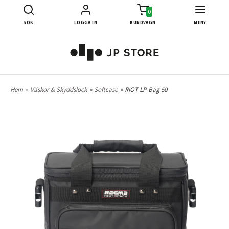
0
SÖK
LOGGA IN
KUNDVAGN
MENY
Hem
»
Väskor & Skyddslock
»
Softcase
» RIOT LP-Bag 50