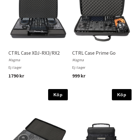
CTRL Case XDJ-RX3/RX2
CTRL Case Prime Go
Magma
Magma
Ej i lager
Ej i lager
1790 kr
999 kr
Köp
Köp