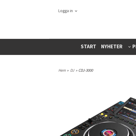
Logga in
START
NYHETER
P
Hem
»
DJ
» CDJ-3000