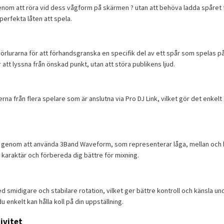
genom att röra vid dess vågform på skärmen ? utan att behöva ladda spåret t
erfekta låten att spela.
örlurarna för att förhandsgranska en specifik del av ett spår som spelas p
tt lyssna från önskad punkt, utan att störa publikens ljud.
a från flera spelare som är anslutna via Pro DJ Link, vilket gör det enkelt 
e genom att använda 3Band Waveform, som representerar låga, mellan och hö
ts karaktär och förbereda dig bättre för mixning.
d smidigare och stabilare rotation, vilket ger bättre kontroll och känsla u
du enkelt kan hålla koll på din uppställning.
ivitet