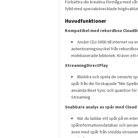
Förbättra din kreativa förmåga med vår
fylld med specialutvecklade högkvalita
Huvudfunktioner
Kompatibel med rekordbox CloudDi
Anslut CDJ-3000 till internet via
autentiseringsnyckel från rekordbox t
molnbaserade bibliotek. Kräver ett
StreamingDirectPlay
Bläddra och spela de senaste spå
spår från din förskapade "Min Spelli
använda Beat Sync och quantize för 
Streaming.
Snabbare analys av spår med Cloud 
När du laddar ett spår på en in
spårinformationsdatabas och använd
även med spår från stödda streamingt