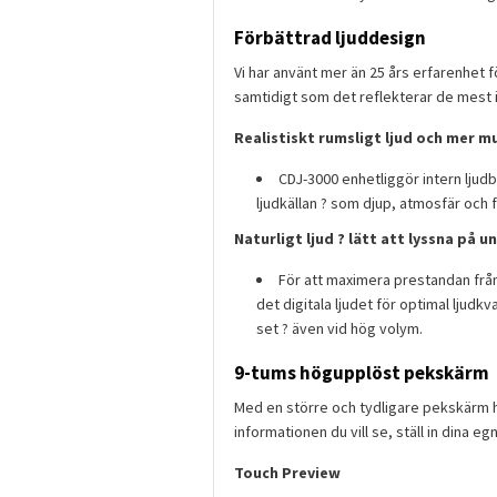
Förbättrad ljuddesign
Vi har använt mer än 25 års erfarenhet 
samtidigt som det reflekterar de mest in
Realistiskt rumsligt ljud och mer m
CDJ-3000 enhetliggör intern ljudb
ljudkällan ? som djup, atmosfär och fö
Naturligt ljud ? lätt att lyssna på 
För att maximera prestandan från 
det digitala ljudet för optimal ljudkv
set ? även vid hög volym.
9-tums högupplöst pekskärm
Med en större och tydligare pekskärm ha
informationen du vill se, ställ in dina 
Touch Preview