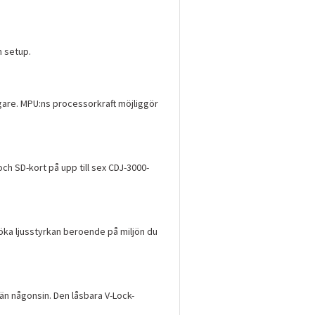
n setup.
ngare. MPU:ns processorkraft möjliggör
och SD-kort på upp till sex CDJ-3000-
öka ljusstyrkan beroende på miljön du
än någonsin. Den låsbara V-Lock-