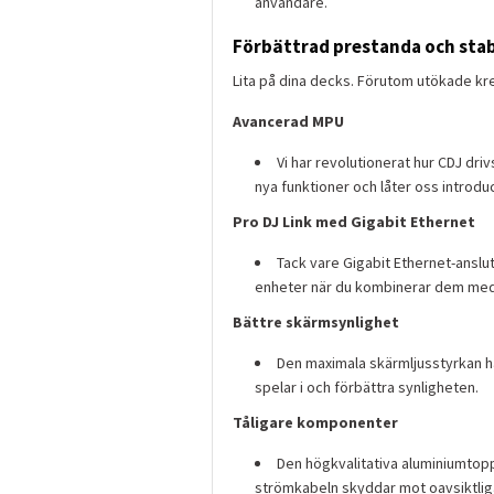
användare.
Förbättrad prestanda och stab
Lita på dina decks. Förutom utökade kreat
Avancerad MPU
Vi har revolutionerat hur CDJ dr
nya funktioner och låter oss introduc
Pro DJ Link med Gigabit Ethernet
Tack vare Gigabit Ethernet-anslut
enheter när du kombinerar dem med
Bättre skärmsynlighet
Den maximala skärmljusstyrkan h
spelar i och förbättra synligheten.
Tåligare komponenter
Den högkvalitativa aluminiumtopp
strömkabeln skyddar mot oavsiktlig