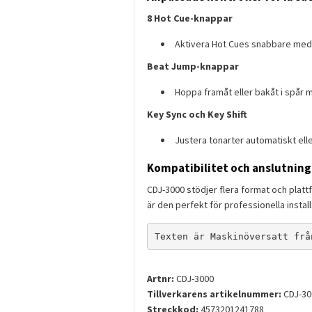
8 Hot Cue-knappar
Aktivera Hot Cues snabbare med
Beat Jump-knappar
Hoppa framåt eller bakåt i spår
Key Sync och Key Shift
Justera tonarter automatiskt ell
Kompatibilitet och anslutning
CDJ-3000 stödjer flera format och platt
är den perfekt för professionella instal
Texten är Maskinöversatt frå
Artnr:
CDJ-3000
Tillverkarens artikelnummer:
CDJ-30
Streckkod:
4573201241788