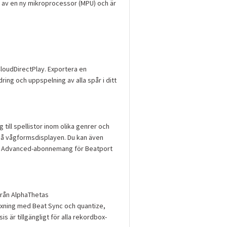
 av en ny mikroprocessor (MPU) och är
CloudDirectPlay. Exportera en
ring och uppspelning av alla spår i ditt
till spellistor inom olika genrer och
g på vågformsdisplayen. Du kan även
ller Advanced-abonnemang för Beatport
från AlphaThetas
ixning med Beat Sync och quantize,
 är tillgängligt för alla rekordbox-