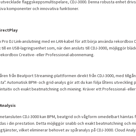
 utvecklade flaggskeppsmultispelare, CDJ-3000. Denna robusta enhet drivs
tiva komponenter och innovativa funktioner.
rectPlay
 en Pro DJ Link-anslutning med en LAN-kabel för att börja använda rekordbox 
ill en USB-lagringsenhet som, när den ansluts till CDJ-3000, möjliggör blädd
 rekordbox Creative- eller Professional-abonnemang.
ren från Beatport Streaming-plattformen direkt från CDJ-3000, med tillgång 
sta". Automatisk BPM- och grid-analys gör att du kan följa låtens utvecklin
intuitiv och exakt beatmatchning och mixning. Kräver ett Professional- e
Analysis
ternetansluten CDJ-3000 kan BPM, beatgrid och vågform omedelbart hämtas 
as i din prestation. Detta möjliggör snabb och exakt beatmatchning och m
jänster, vilket eliminerar behovet av spåranalys på CDJ-3000. Cloud Analysis