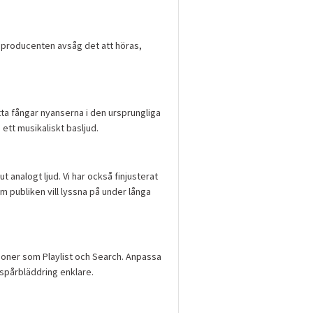
om producenten avsåg det att höras,
etta fångar nyanserna i den ursprungliga
h ett musikaliskt basljud.
 analogt ljud. Vi har också finjusterat
som publiken vill lyssna på under långa
tioner som Playlist och Search. Anpassa
 spårbläddring enklare.