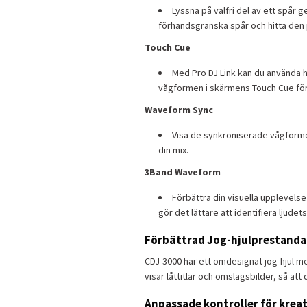
Lyssna på valfri del av ett spår 
förhandsgranska spår och hitta den p
Touch Cue
Med Pro DJ Link kan du använda h
vågformen i skärmens Touch Cue för a
Waveform Sync
Visa de synkroniserade vågformern
din mix.
3Band Waveform
Förbättra din visuella upplevels
gör det lättare att identifiera ljude
Förbättrad Jog-hjulprestanda
CDJ-3000 har ett omdesignat jog-hjul me
visar låttitlar och omslagsbilder, så att 
Anpassade kontroller för kreat