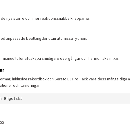
 de nya större och mer reaktionssnabba knapparna.
 med anpassade beatlängder utan att missa rytmen.
er manuellt för att skapa smidigare övergångar och harmoniska mixar.
ar
formar, inklusive rekordbox och Serato DJ Pro. Tack vare dess mångsidiga a
lationer och turneringar.
n Engelska
00