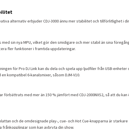
ilitet
iva alternativ erbjuder CDJ-3000 ännu mer stabilitet och tillförlitlighet i di
ivs med sin nya MPU, vilket gör den smidigare och mer stabil än sina föregå
era fler funktioner i framtida uppdateringar.
ningen för Pro DJ Link kan du dela och spela upp ljudfiler från USB-enheter 
 en kompatibel 6-kanalsmixer, såsom DJM-V10.
ar förbättrats med mer än 150 % jämfört med CDJ-2000NXS2, så att du kan 
lattan och de omdesignade play-, cue- och Hot Cue-knapparna är starkare 
a frånkopplingar som kan avbryta din show.