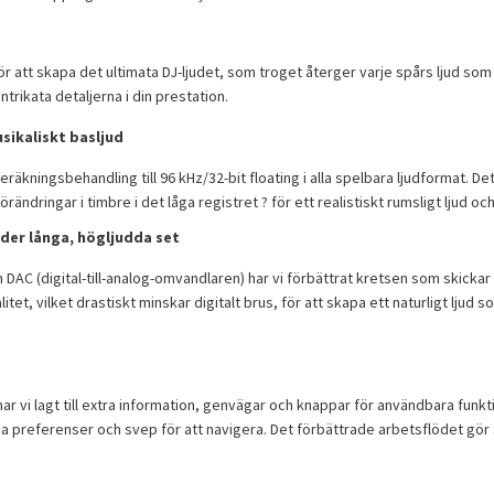
för att skapa det ultimata DJ-ljudet, som troget återger varje spårs ljud s
trikata detaljerna i din prestation.
usikaliskt basljud
eräkningsbehandling till 96 kHz/32-bit floating i alla spelbara ljudformat. D
rändringar i timbre i det låga registret ? för ett realistiskt rumsligt ljud oc
under långa, högljudda set
DAC (digital-till-analog-omvandlaren) har vi förbättrat kretsen som skickar ut
alitet, vilket drastiskt minskar digitalt brus, för att skapa ett naturligt ljud 
r vi lagt till extra information, genvägar och knappar för användbara funk
egna preferenser och svep för att navigera. Det förbättrade arbetsflödet gör