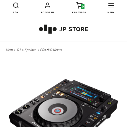
0
SÖK
LOGGA IN
KUNDVAGN
MENY
Hem
»
DJ
»
Spelare
» CDJ-900 Nexus