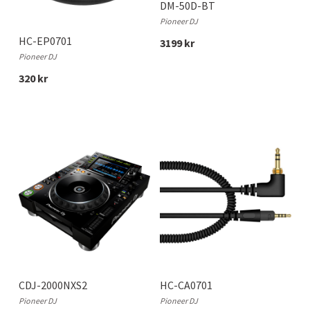
DM-50D-BT
Pioneer DJ
HC-EP0701
3199 kr
Pioneer DJ
320 kr
CDJ-2000NXS2
HC-CA0701
Pioneer DJ
Pioneer DJ