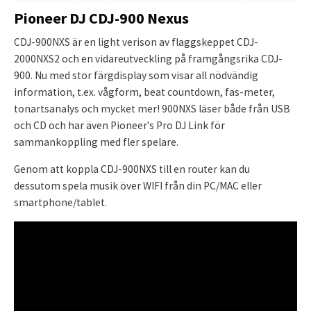
Pioneer DJ CDJ-900 Nexus
CDJ-900NXS är en light verison av flaggskeppet CDJ-
2000NXS2 och en vidareutveckling på framgångsrika CDJ-
900. Nu med stor färgdisplay som visar all nödvändig
information, t.ex. vågform, beat countdown, fas-meter,
tonartsanalys och mycket mer! 900NXS läser både från USB
och CD och har även Pioneer's Pro DJ Link för
sammankoppling med fler spelare.
Genom att koppla CDJ-900NXS till en router kan du
dessutom spela musik över WIFI från din PC/MAC eller
smartphone/tablet.