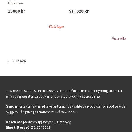
Utgången
15000 kr
320 kr
från
Slut i lager
Visa Alla
Tillbaka
JP Store har sedan starten 1995 utvecklats från en mindre uthyrningsfirma till
en av Sveriges största butiker för DJ-, studio- och ljusutrustning.
Genom nära kontakt med leverantörer, hög kvalité på produkter och god service
bygger vi långsiktiga relationer till våra kunder.
Besök oss
på Masthuggstorget 5 i Göteborg
Ring till oss
på 031-704 90 15