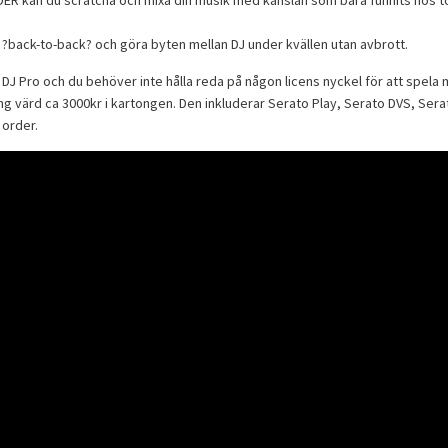
a ?back-to-back? och göra byten mellan DJ under kvällen utan avbrott.
DJ Pro och du behöver inte hålla reda på någon licens nyckel för att spela
g värd ca 3000kr i kartongen. Den inkluderar Serato Play, Serato DVS, Serat
 order.