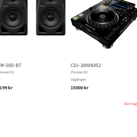
M-50D-BT
CDJ-2000NXS2
ioneer DJ
Pioneer DJ
Utgången
199 kr
15000 kr
Slut i la