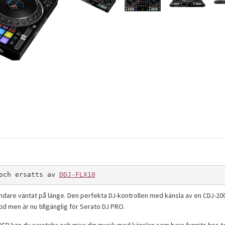
och ersatts av 
DDJ-FLX10
dare väntat på länge. Den perfekta DJ-kontrollen med känsla av en CDJ-2
id men är nu tillgänglig för Serato DJ PRO.
ER kan du scratcha och mixa din musik med känslan som bara funnits hos t