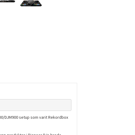
000/DJM900 setup som varit Rekordbox
opp produkter i Pioneer DJs breda