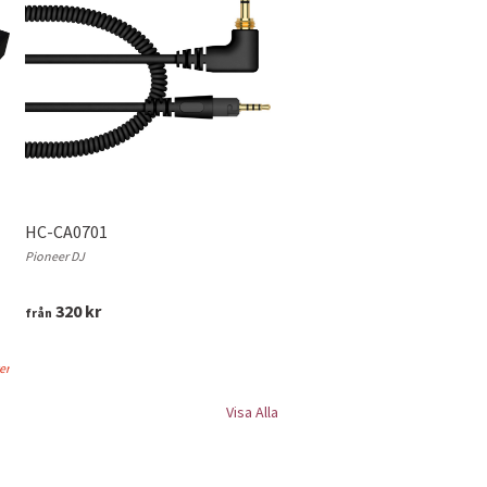
HC-CA0701
Pioneer DJ
320 kr
från
ger
Visa Alla