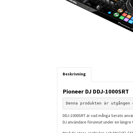
Beskrivning
Pioneer DJ DDJ-1000SRT
Denna produkten är utgången 
DDJ-1000SRT är vad många Serato använ
DJ användare förunnat under en längre t
Med de stora Joghjulen och MAGVEL FAD