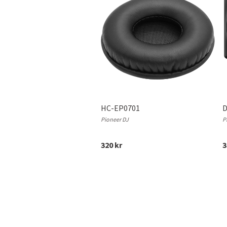
HC-EP0701
D
Pioneer DJ
P
320 kr
3