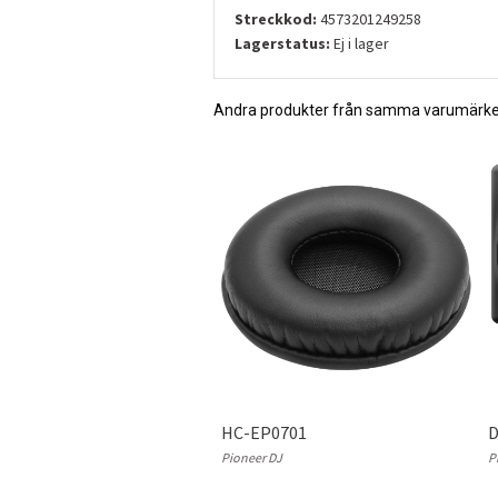
Streckkod:
4573201249258
Lagerstatus:
Ej i lager
Andra produkter från samma varumärk
HC-EP0701
D
Pioneer DJ
P