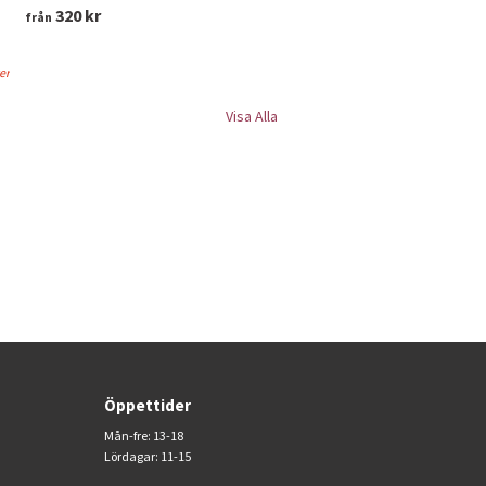
320 kr
från
ger
Visa Alla
Öppettider
Mån-fre: 13-18
Lördagar: 11-15