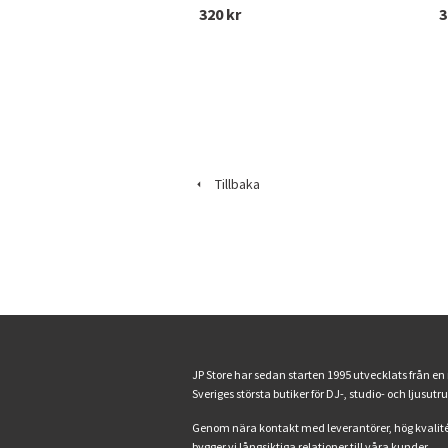
320 kr
3
Tillbaka
JP Store har sedan starten 1995 utvecklats från en
Sveriges största butiker för DJ-, studio- och ljusutr
Genom nära kontakt med leverantörer, hög kvalité
bygger vi långsiktiga relationer till våra kunder.