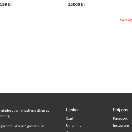
199 kr
15000 kr
Slut i la
Länkar
Följ oss
 mindre uthyrningsfirma till en av
ustning.
Start
Facebook
Uthyrning
Instagram
 på produkter och god service