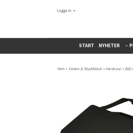
Logga in
START
NYHETER
P
Hem
»
Väskor & Skyddslock
»
Hardcase
» DJC-