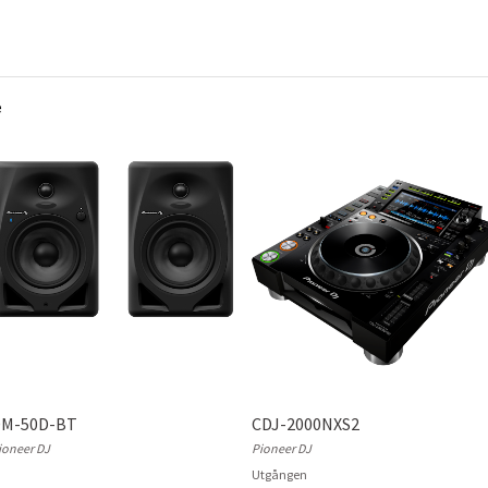
e
M-50D-BT
CDJ-2000NXS2
ioneer DJ
Pioneer DJ
Utgången