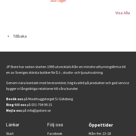
Slut i lager
Visa Alla
Tillbaka
JP Store har sedan starten 1995 utvecklats från en mindre uthyrningsfirma till
en av Sveriges största butiker för DJ-, studio- och ljusutrustning.
Genom nära kontakt med leverantörer, hög kvalité på produkter och god service
bygger vi långsiktiga relationer till våra kunder.
Besök oss
på Masthuggstorget 5 i Göteborg
Ring till oss
på 031-704 90 15
Mejla oss
på info@jpstore.se
Länkar
Följ oss
Öppettider
Start
Facebook
Mån-fre: 13-18