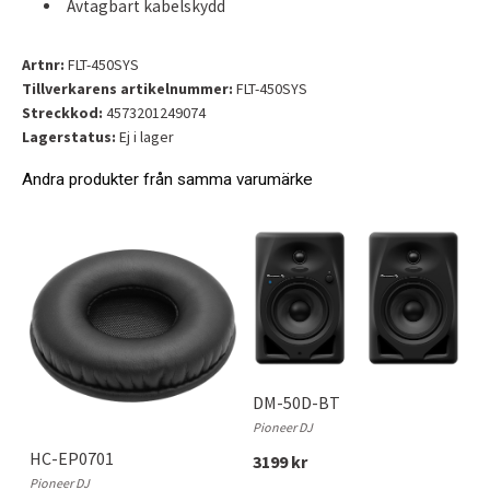
Avtagbart kabelskydd
Artnr:
FLT-450SYS
Tillverkarens artikelnummer:
FLT-450SYS
Streckkod:
4573201249074
Lagerstatus:
Ej i lager
Andra produkter från samma varumärke
DM-50D-BT
Pioneer DJ
HC-EP0701
3199 kr
Pioneer DJ