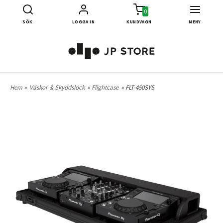
0
SÖK
LOGGA IN
KUNDVAGN
MENY
Hem
»
Väskor & Skyddslock
»
Flightcase
» FLT-450SYS