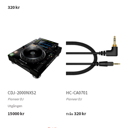
320 kr
CDJ-2000NXS2
HC-CA0701
Pioneer DJ
Pioneer DJ
Utgången
15000 kr
320 kr
från