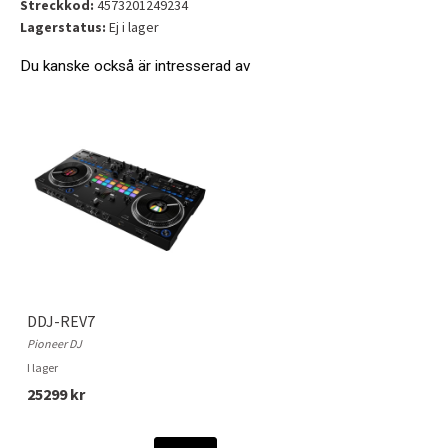
Streckkod:
4573201249234
Lagerstatus:
Ej i lager
Du kanske också är intresserad av
DDJ-REV7
Pioneer DJ
I lager
25299 kr