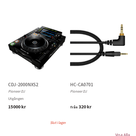
CDJ-2000NXS2
HC-CA0701
Pioneer DJ
Pioneer DJ
Utgången
15000 kr
320 kr
från
Slut i lager
Visa Alla