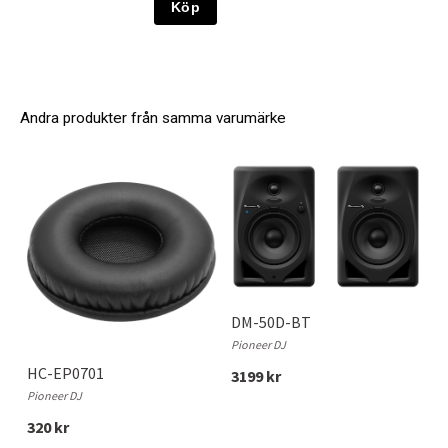
Köp
Andra produkter från samma varumärke
DM-50D-BT
Pioneer DJ
HC-EP0701
3199 kr
Pioneer DJ
320 kr