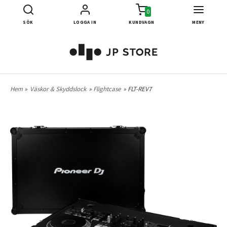
0
SÖK
LOGGA IN
KUNDVAGN
MENY
Hem
»
Väskor & Skyddslock
»
Flightcase
» FLT-REV7