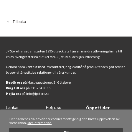
Tillbaka
JP Store har sedan starten 1995 utvecklats från en mindre uthyrningsfirma till
en av Sveriges största butiker för DJ-, studio- och ljusutrustning.
Genom nära kontakt med leverantörer, hög kvalité på produkter och god service
bygger vi långsiktiga relationer till våra kunder.
Besök oss
på Masthuggstorget 5 i Göteborg
Ring till oss
på 031-704 90 15
Mejla oss
på info@jpstore.se
Länkar
Följ oss
Öppettider
Start
Facebook
Mån-fre: 13-18
Denna webbsida använder cookies för att ge dig den bästa upplevelsen av
Lördagar: 11-15
webbsidan.
Mer information
Uthyrning
Instagram
Om oss