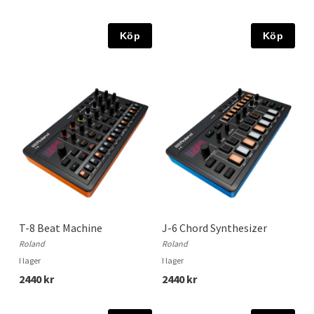
Köp
Köp
T-8 Beat Machine
J-6 Chord Synthesizer
Roland
Roland
I lager
I lager
2440 kr
2440 kr