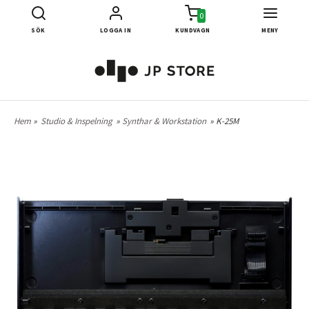
0
SÖK
LOGGA IN
KUNDVAGN
MENY
Hem
»
Studio & Inspelning
»
Synthar & Workstation
» K-25M