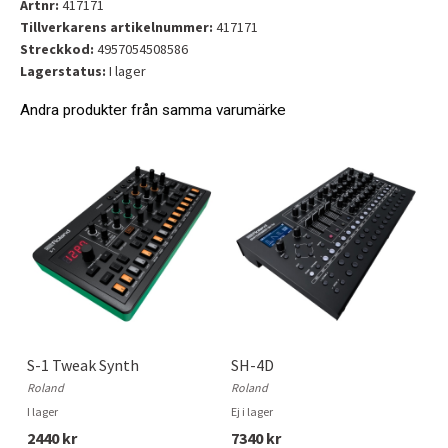
Artnr:
417171
Tillverkarens artikelnummer:
417171
Streckkod:
4957054508586
Lagerstatus:
I lager
Andra produkter från samma varumärke
S-1 Tweak Synth
SH-4D
Roland
Roland
I lager
Ej i lager
2440 kr
7340 kr