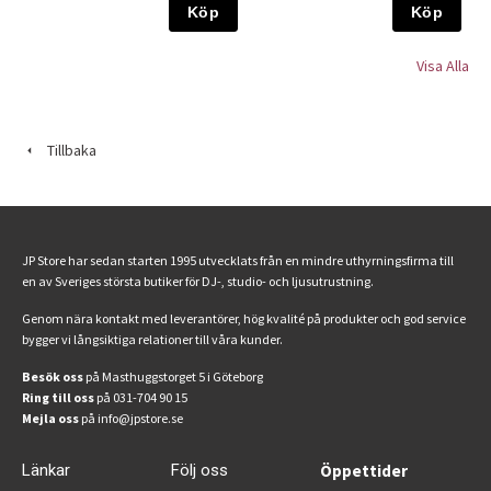
Köp
Köp
Visa Alla
Tillbaka
JP Store har sedan starten 1995 utvecklats från en mindre uthyrningsfirma till
en av Sveriges största butiker för DJ-, studio- och ljusutrustning.
Genom nära kontakt med leverantörer, hög kvalité på produkter och god service
bygger vi långsiktiga relationer till våra kunder.
Besök oss
på Masthuggstorget 5 i Göteborg
Ring till oss
på 031-704 90 15
Mejla oss
på info@jpstore.se
Länkar
Följ oss
Öppettider