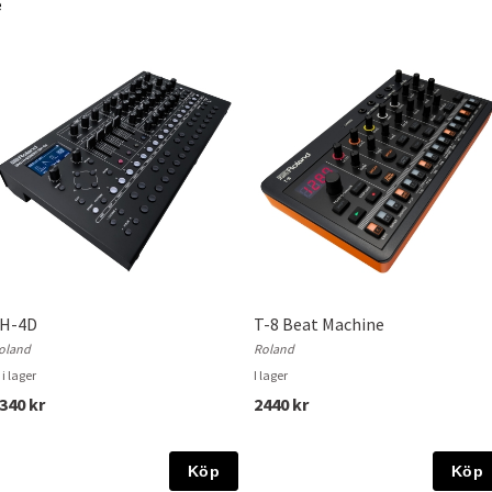
e
H-4D
T-8 Beat Machine
oland
Roland
 i lager
I lager
340 kr
2440 kr
Köp
Köp