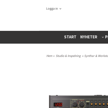
Logga in
START
NYHETER
P
Hem
»
Studio & Inspelning
»
Synthar & Worksta