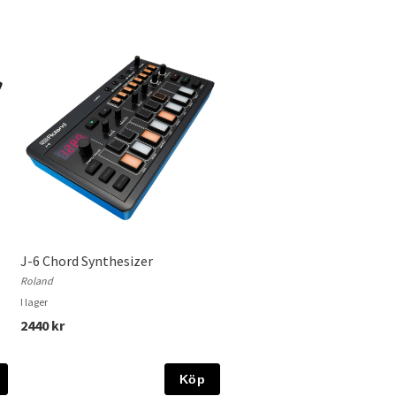
J-6 Chord Synthesizer
Roland
I lager
2440 kr
Köp