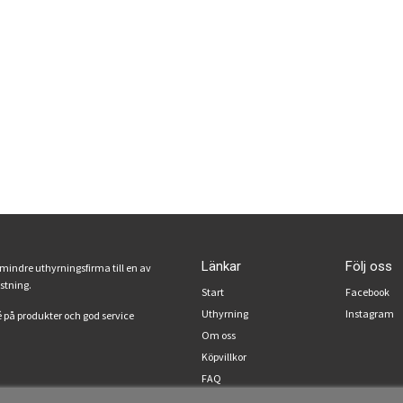
Länkar
Följ oss
 mindre uthyrningsfirma till en av
ustning.
Start
Facebook
Uthyrning
Instagram
 på produkter och god service
Om oss
Köpvillkor
FAQ