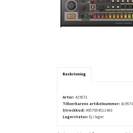
Beskrivning
Artnr:
419571
Tillverkarens artikelnummer:
41957
Streckkod:
4957054511463
Lagerstatus:
Ej i lager