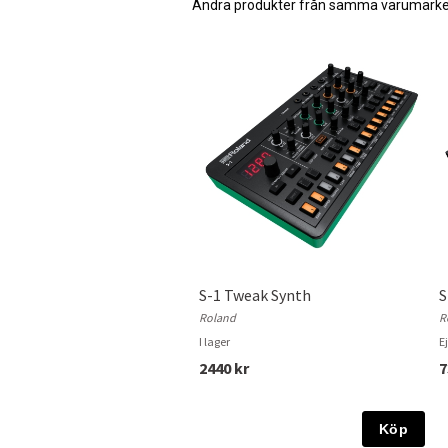
Andra produkter från samma varumärk
S-1 Tweak Synth
S
Roland
R
I lager
Ej
2440 kr
7
Köp