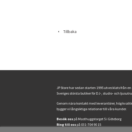
Tillbaka
JP Store har sedan starten 1995 utvecklats från en
Sveriges största butiker för DJ-, studio- och ljusutr
Genom nära kontakt med leverantörer, hög kvalité
bygger vi långsiktiga relationer till våra kunder.
Besök oss
på Masthuggstorget 5 i Göteborg
Ring till oss
på 031-704 90 15
Mejla oss
på info@jpstore.se