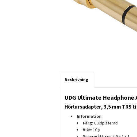
Beskrivning
UDG Ultimate Headphone 
Hörlursadapter, 3,5 mm TRS ti
Information
Färg
: Guldpläterad
Vikt
: 10 g
Yttermått cm
: 4,5 x 1 x 1