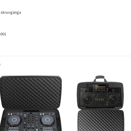
d skruvgänga
001
e