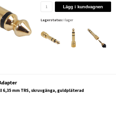
Lägg i kundvagnen
Lagerstatus:
I lager
Adapter
ll 6,35 mm TRS, skruvgänga, guldpläterad