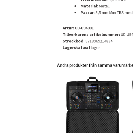
Material
: Metall
Passar
: 3,5 mm Mini TRS me
Artnr:
UD-U94001
Tillverkarens artikelnummer:
UD-U94
Streckkod:
8718969214834
Lagerstatus:
I lager
Andra produkter från samma varumärk