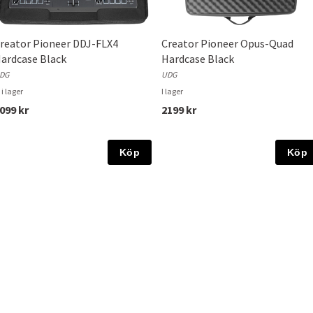
reator Pioneer DDJ-FLX4
Creator Pioneer Opus-Quad
ardcase Black
Hardcase Black
DG
UDG
 i lager
I lager
099 kr
2199 kr
Köp
Köp