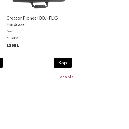
Creator Pioneer DDJ-FLX6
Hardcase
UDG
Ej i lager
1599 kr
Köp
Visa Alla