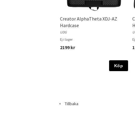
Creator AlphaTheta XDJ-AZ
C
Hardcase
H
UDG
U
Ej i lager
Ej
2199 kr
1
Köp
Tillbaka