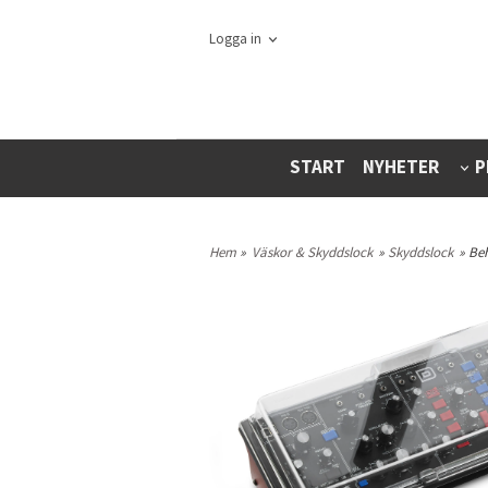
Logga in
START
NYHETER
P
Hem
»
Väskor & Skyddslock
»
Skyddslock
» Be