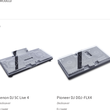
-MODELD
e
enon DJ SC Live 4
Pioneer DJ DDJ-FLX4
ecksaver
Decksaver
 i lager
Ej i lager