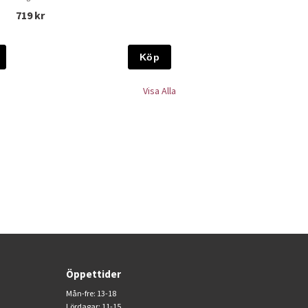
719 kr
Köp
Visa Alla
Öppettider
Mån-fre: 13-18
Lördagar: 11-15