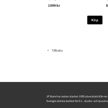
1099 kr
8
Köp
Tillbaka
JP Store har sedan starten 1995 utvecklats från en
Sveriges största butiker för DJ-, studio- och ljusutr