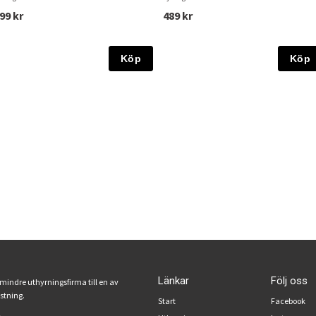
99 kr
489 kr
Köp
Köp
Länkar
Följ oss
 mindre uthyrningsfirma till en av
ustning.
Start
Facebook