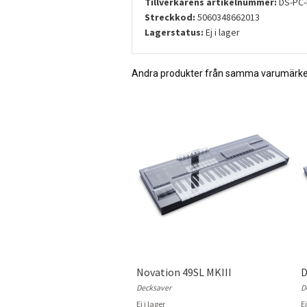
Tillverkarens artikelnummer:
DS-PC
Streckkod:
5060348662013
Lagerstatus:
Ej i lager
Andra produkter från samma varumärk
Novation 49SL MKIII
D
Decksaver
D
Ej i lager
Ej