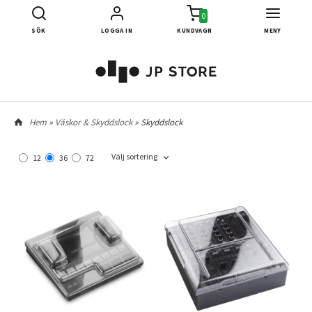
0
SÖK
LOGGA IN
KUNDVAGN
MENY
Hem
»
Väskor & Skyddslock
» Skyddslock
Välj sortering
12
36
72