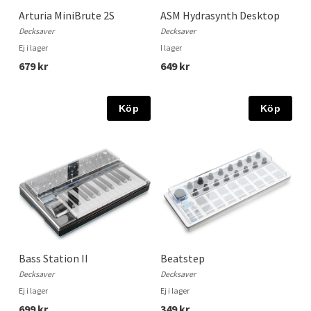
Arturia MiniBrute 2S
ASM Hydrasynth Desktop
Decksaver
Decksaver
Ej i lager
I lager
679 kr
649 kr
Köp
Köp
Bass Station II
Beatstep
Decksaver
Decksaver
Ej i lager
Ej i lager
699 kr
349 kr