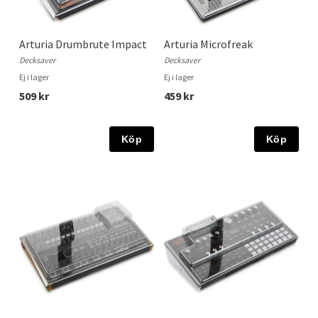
Arturia Drumbrute Impact
Arturia Microfreak
Decksaver
Decksaver
Ej i lager
Ej i lager
509 kr
459 kr
Köp
Köp