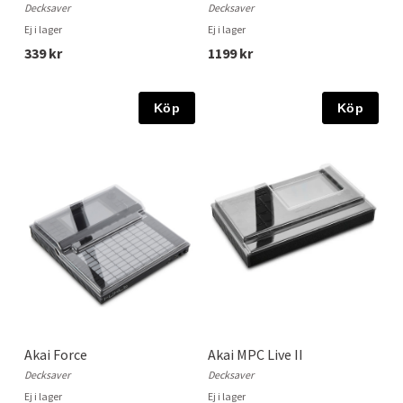
Decksaver
Decksaver
Ej i lager
Ej i lager
339 kr
1199 kr
Köp
Köp
Akai Force
Akai MPC Live II
Decksaver
Decksaver
Ej i lager
Ej i lager