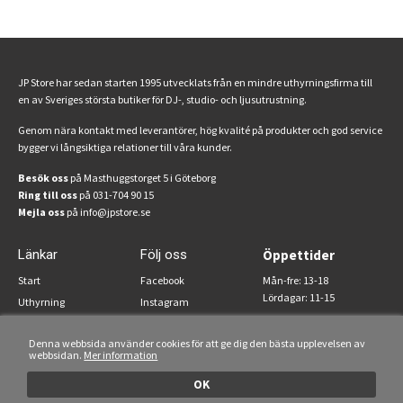
JP Store har sedan starten 1995 utvecklats från en mindre uthyrningsfirma till
en av Sveriges största butiker för DJ-, studio- och ljusutrustning.
Genom nära kontakt med leverantörer, hög kvalité på produkter och god service
bygger vi långsiktiga relationer till våra kunder.
Besök oss
på Masthuggstorget 5 i Göteborg
Ring till oss
på 031-704 90 15
Mejla oss
på info@jpstore.se
Länkar
Följ oss
Öppettider
Start
Facebook
Mån-fre: 13-18
Lördagar: 11-15
Uthyrning
Instagram
Om oss
Denna webbsida använder cookies för att ge dig den bästa upplevelsen av
Köpvillkor
webbsidan.
Mer information
FAQ
OK