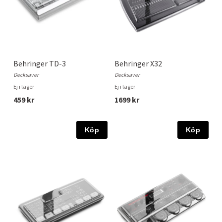
Behringer TD-3
Behringer X32
Decksaver
Decksaver
Ej i lager
Ej i lager
459 kr
1699 kr
Köp
Köp