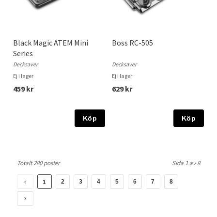
Black Magic ATEM Mini
Boss RC-505
Series
Decksaver
Decksaver
Ej i lager
Ej i lager
459 kr
629 kr
Köp
Köp
Totalt 280 poster
Sida 1 av 8
2
3
4
5
6
7
8
1