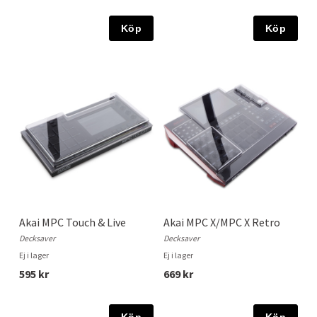
Köp
Köp
Akai MPC Touch & Live
Akai MPC X/MPC X Retro
Decksaver
Decksaver
Ej i lager
Ej i lager
595 kr
669 kr