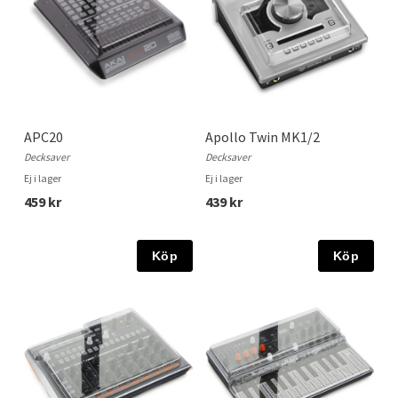
APC20
Apollo Twin MK1/2
Decksaver
Decksaver
Ej i lager
Ej i lager
459 kr
439 kr
Köp
Köp