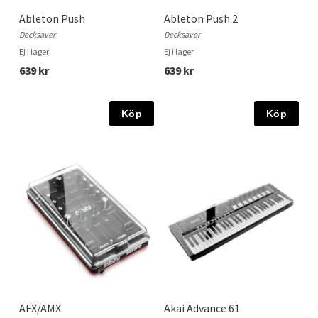
Ableton Push
Ableton Push 2
Decksaver
Decksaver
Ej i lager
Ej i lager
639 kr
639 kr
Köp
Köp
AFX/AMX
Akai Advance 61