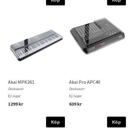
Köp
Köp
Akai MPK261
Akai Pro APC40
Decksaver
Decksaver
Ej i lager
Ej i lager
1299 kr
639 kr
Köp
Köp