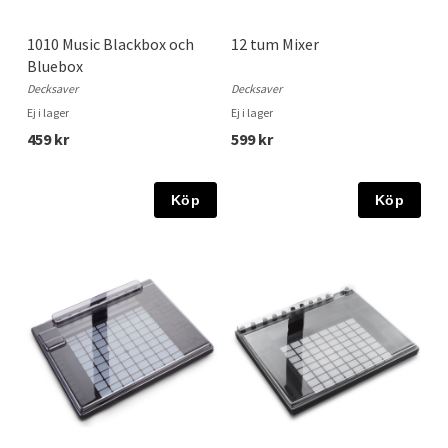
1010 Music Blackbox och
12 tum Mixer
Bluebox
Decksaver
Decksaver
Ej i lager
Ej i lager
459 kr
599 kr
Köp
Köp