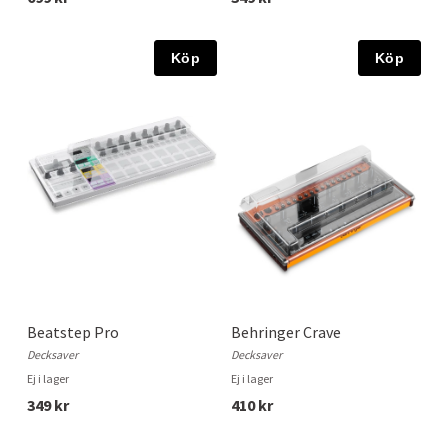
Köp
Köp
Beatstep Pro
Behringer Crave
Decksaver
Decksaver
Ej i lager
Ej i lager
349 kr
410 kr