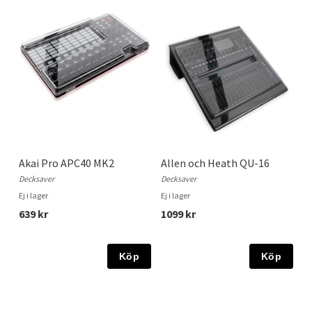
Akai Pro APC40 MK2
Allen och Heath QU-16
Decksaver
Decksaver
Ej i lager
Ej i lager
639 kr
1099 kr
Köp
Köp