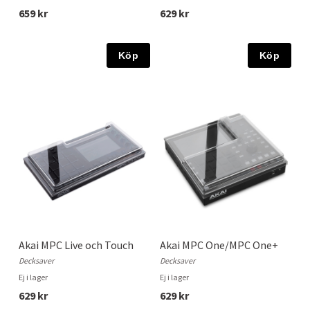
659 kr
629 kr
Köp
Köp
Akai MPC Live och Touch
Akai MPC One/MPC One+
Decksaver
Decksaver
Ej i lager
Ej i lager
629 kr
629 kr