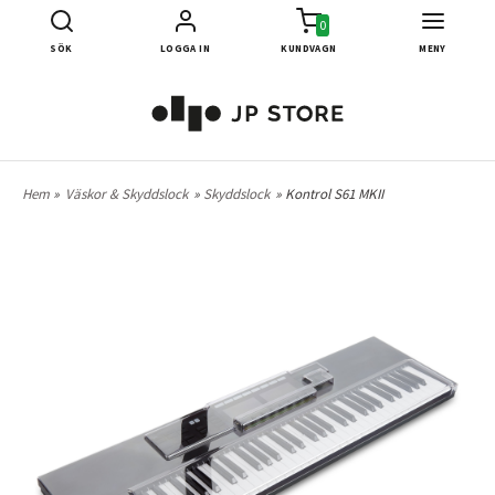
0
SÖK
LOGGA IN
KUNDVAGN
MENY
Hem
»
Väskor & Skyddslock
»
Skyddslock
» Kontrol S61 MKII