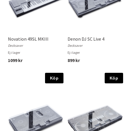
Novation 49SL MKIII
Denon DJ SC Live 4
Decksaver
Decksaver
Ej i lager
Ej i lager
1099 kr
899 kr
Köp
Köp