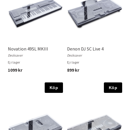
Novation 49SL MKIII
Denon DJ SC Live 4
Decksaver
Decksaver
Ej i lager
Ej i lager
1099 kr
899 kr
Köp
Köp