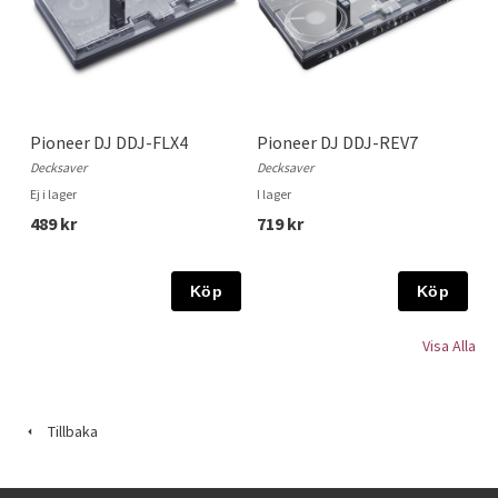
Pioneer DJ DDJ-FLX4
Pioneer DJ DDJ-REV7
Decksaver
Decksaver
Ej i lager
I lager
489 kr
719 kr
Köp
Köp
Visa Alla
Tillbaka