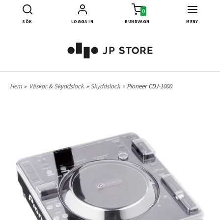
0
SÖK
LOGGA IN
KUNDVAGN
MENY
Hem
»
Väskor & Skyddslock
»
Skyddslock
» Pioneer CDJ-1000