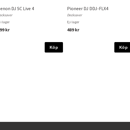
enon DJ SC Live 4
Pioneer DJ DDJ-FLX4
ecksaver
Decksaver
 i lager
Ej i lager
99 kr
489 kr
Köp
Köp