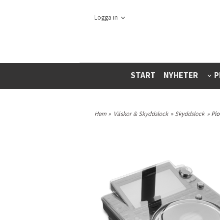
Logga in
START
NYHETER
P
Hem
»
Väskor & Skyddslock
»
Skyddslock
» Pi