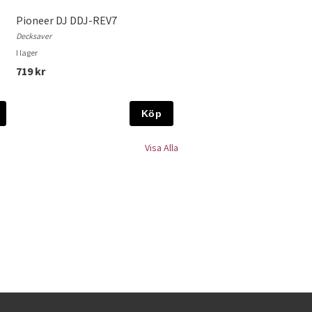
Pioneer DJ DDJ-REV7
Decksaver
I lager
719 kr
Köp
Visa Alla