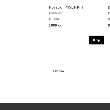
Novation 49SL MKIII
D
Decksaver
D
Ej i lager
Ej
1099 kr
8
Köp
Tillbaka