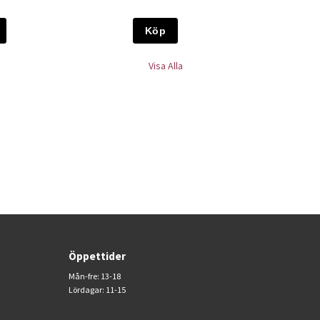
Köp
Visa Alla
Öppettider
Mån-fre: 13-18
Lördagar: 11-15