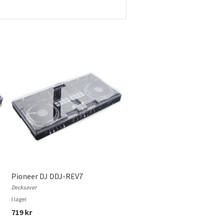
Pioneer DJ DDJ-REV7
Decksaver
I lager
719 kr