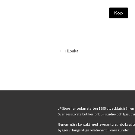
Köp
Tillbaka
JP Store har sedan starten 1995 utvecklats från en
Sveriges största butiker för DJ-, studio- och ljusutr
Genom nära kontakt med leverantörer, hög kvalité
bygger vi långsiktiga relationer till våra kunder.