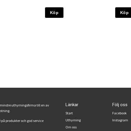
Köp
Köp
Länkar
Följ oss
 mindre uthyrningsfirma till en av
ustning.
Start
Facebook
Uthyrning
Instagram
 på produkter och god service
Om oss