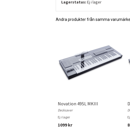
Lagerstatus:
Ej i lager
Andra produkter från samma varumärk
Novation 49SL MKIII
D
Decksaver
D
Ej i lager
Ej
1099 kr
8