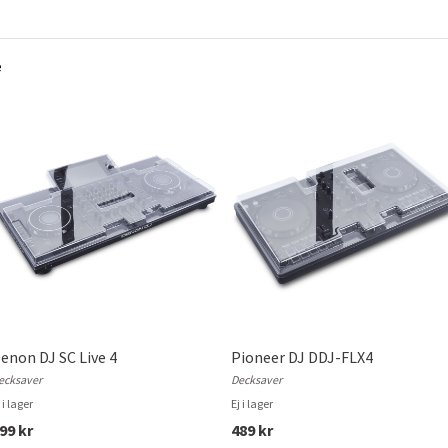
e
enon DJ SC Live 4
Pioneer DJ DDJ-FLX4
ecksaver
Decksaver
 i lager
Ej i lager
99 kr
489 kr