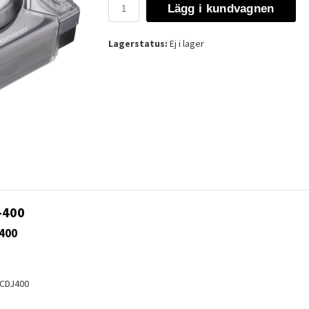
Lägg i kundvagnen
Lagerstatus:
Ej i lager
-400
-400
CDJ400