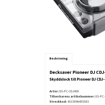
Beskrivning
Decksaver Pioneer DJ CDJ
Skyddslock till Pioneer DJ CDJ
Artnr:
DS-PC-CDJ400
Tillverkarens artikelnummer:
DS-PC-
Streckkod:
4515896455583