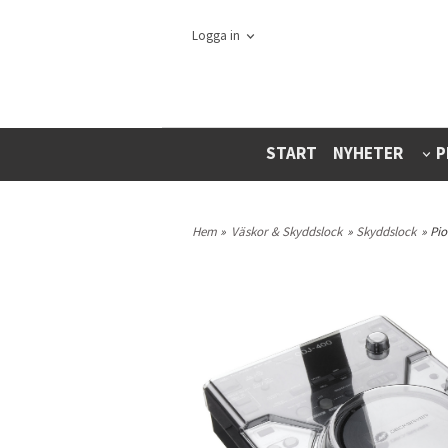
Logga in
START
NYHETER
P
Hem
»
Väskor & Skyddslock
»
Skyddslock
» Pi