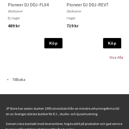
Pioneer DJ DDJ-FLX4
Pioneer DJ DDJ-REV7
Decksaver
Decksaver
Ej i lager
I lager
489 kr
719 kr
Köp
Köp
Visa Alla
Tillbaka
JP Store har sedan starten 1995 utvecklats från en mindre uthyrningsfirma till
en av Sveriges största butiker för DJ-, studio- och ljusutrustning.
Genom nära kontakt med leverantörer, hög kvalité på produkter och god service