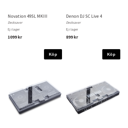
Novation 49SL MKIII
Denon DJ SC Live 4
Decksaver
Decksaver
Ej i lager
Ej i lager
1099 kr
899 kr
Köp
Köp