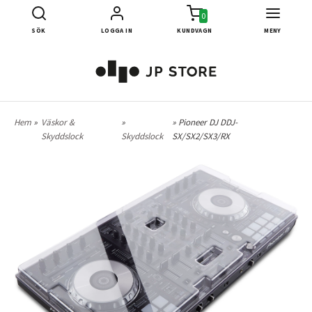
0
SÖK
LOGGA IN
KUNDVAGN
MENY
Hem
»
Väskor &
»
» Pioneer DJ DDJ-
Skyddslock
Skyddslock
SX/SX2/SX3/RX