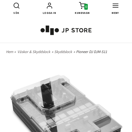
0
SÖK
LOGGA IN
KUNDVAGN
MENY
Hem
»
Väskor & Skyddslock
»
Skyddslock
» Pioneer DJ DJM-S11