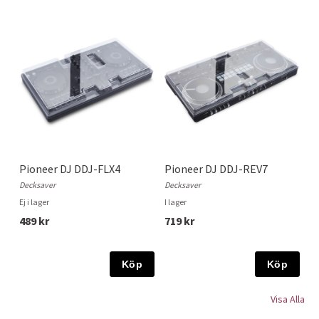
Pioneer DJ DDJ-FLX4
Pioneer DJ DDJ-REV7
Decksaver
Decksaver
Ej i lager
I lager
489 kr
719 kr
Köp
Köp
Visa Alla