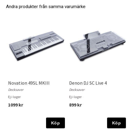
Andra produkter från samma varumärke
Novation 49SL MKIII
Denon DJ SC Live 4
Decksaver
Decksaver
Ej i lager
Ej i lager
1099 kr
899 kr
Köp
Köp