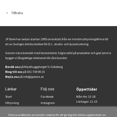
Tillbaka
JP Store har sedan starten 1995 utvecklats från en mindre uthyrningsfirma till
en av Sveriges största butiker för DJ-, studio- och ljusutrustning.
Genom nära kontakt med leverantörer, hög kvalité på produkter och god service
bygger vi långsiktiga relationer till våra kunder.
Besök oss
på Masthuggstorget 5 i Göteborg
Ring till oss
på 031-704 90 15
Mejla oss
på info@jpstore.se
Länkar
Följ oss
Öppettider
Start
Facebook
Mån-fre: 13-18
Lördagar: 11-15
Uthyrning
Instagram
Om oss
Denna webbsida använder cookies för att ge dig den bästa upplevelsen av
Köpvillkor