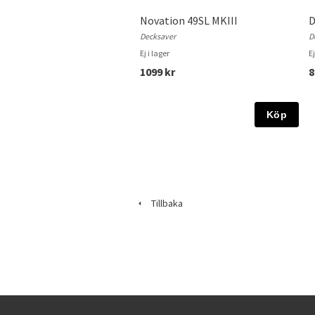
Novation 49SL MKIII
D
Decksaver
D
Ej i lager
Ej
1099 kr
8
Köp
Tillbaka