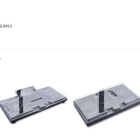
-DJMS3
e