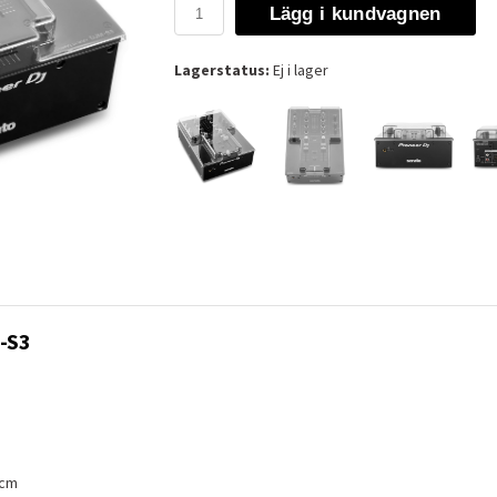
Lägg i kundvagnen
Lagerstatus:
Ej i lager
-S3
 cm