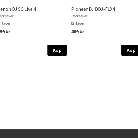
enon DJ SC Live 4
Pioneer DJ DDJ-FLX4
ecksaver
Decksaver
 i lager
Ej i lager
99 kr
489 kr
Köp
Köp