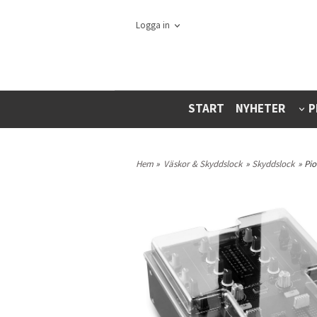
Logga in
START
NYHETER
P
Hem
»
Väskor & Skyddslock
»
Skyddslock
» Pi