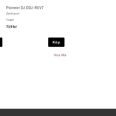
Pioneer DJ DDJ-REV7
Decksaver
I lager
719 kr
Köp
Visa Alla