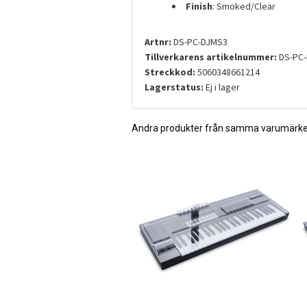
Finish
: Smoked/Clear
Artnr:
DS-PC-DJMS3
Tillverkarens artikelnummer:
DS-PC
Streckkod:
5060348661214
Lagerstatus:
Ej i lager
Andra produkter från samma varumärk