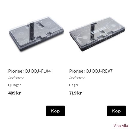
Pioneer DJ DDJ-FLX4
Pioneer DJ DDJ-REV7
Decksaver
Decksaver
Ej i lager
I lager
489 kr
719 kr
Köp
Köp
Visa Alla