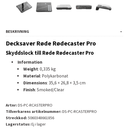
BESKRIVNING
Decksaver Røde Rødecaster Pro
Skyddslock till Røde Rødecaster Pro
Information
Weight
: 0,335 kg
Material
: Polykarbonat
Dimensions
: 35,6 × 26,8 × 3,5 cm
Finish
: Smoked/Clear
Artnr:
DS-PC-RCASTERPRO
Tillverkarens artikelnummer:
DS-PC-RCASTERPRO
Streckkod:
5060348661856
Lagerstatus:
Ej i lager