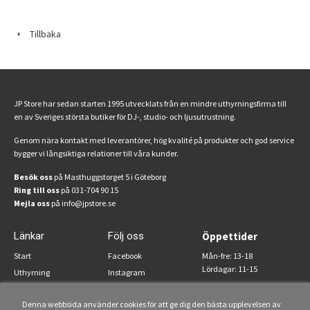
Tillbaka
JP Store har sedan starten 1995 utvecklats från en mindre uthyrningsfirma till
en av Sveriges största butiker för DJ-, studio- och ljusutrustning.
Genom nära kontakt med leverantörer, hög kvalité på produkter och god service
bygger vi långsiktiga relationer till våra kunder.
Besök oss
på Masthuggstorget 5 i Göteborg
Ring till oss
på 031-704 90 15
Mejla oss
på info@jpstore.se
Länkar
Följ oss
Öppettider
Start
Facebook
Mån-fre: 13-18
Lördagar: 11-15
Uthyrning
Instagram
Om oss
Denna webbsida använder cookies för att ge dig den bästa upplevelsen av
Köpvillkor