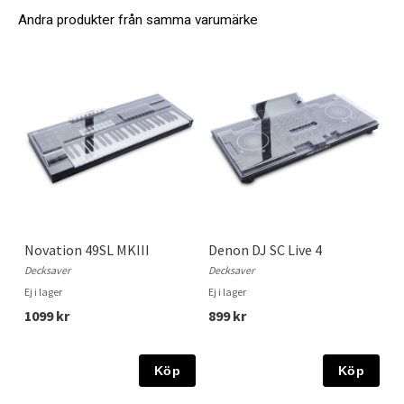
Andra produkter från samma varumärke
Novation 49SL MKIII
Denon DJ SC Live 4
Decksaver
Decksaver
Ej i lager
Ej i lager
1099 kr
899 kr
Köp
Köp