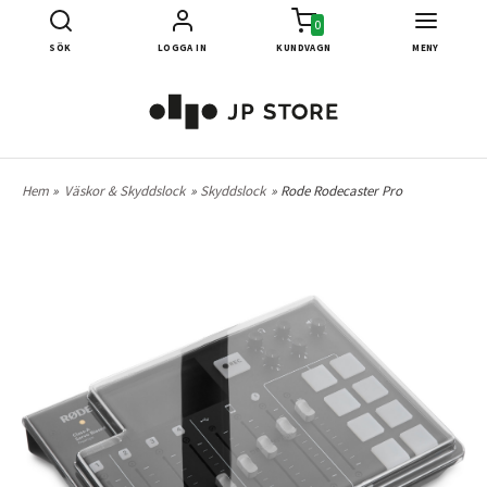
0
SÖK
LOGGA IN
KUNDVAGN
MENY
Hem
»
Väskor & Skyddslock
»
Skyddslock
» Rode Rodecaster Pro