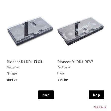
Pioneer DJ DDJ-FLX4
Pioneer DJ DDJ-REV7
Decksaver
Decksaver
Ej i lager
I lager
489 kr
719 kr
Köp
Köp
Visa Alla