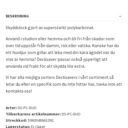
BESKRIVNING
Skyddslock gjort av superstarkt polykarbonat.
Använd i studion eller hemma och bli fri från skador som
över tid uppstår från damm, rök eller vätska. Kanske har du
ett husdjur som gillar att leka med din kära ägodel när du
inte är hemma? Decksaver passar också ypperligt att
använda vid frakt för att skydda lite extra.
Vi har alla möjliga sorters Decksavers i vårt sortiment så
letar du efter en specifik som du inte hittar här, tveka inte att
kontakta oss!
Artnr:
DS-PC-DUO
Tillverkarens artikelnummer:
DS-PC-DUO
Streckkod:
5060348661092
Lagerstatus:
Ej i lager