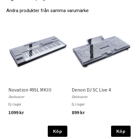
Andra produkter från samma varumärke
Novation 49SL MKIII
Denon DJ SC Live 4
Decksaver
Decksaver
Ej i lager
Ej i lager
1099 kr
899 kr
Köp
Köp