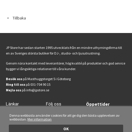
Tillbaka
JP Store har sedan starten 1995 utvecklats från en mindre uthyrningsfirma till
en av Sveriges största butiker för DJ-, studio- och ljusutrustning.
Genom nära kontakt med leverantörer, hög kvalité på produkter och god service
bygger vi långsiktiga relationer till våra kunder.
Besök oss
på Masthuggstorget 5 i Göteborg
Ring till oss
på 031-704 90 15
Mejla oss
på info@jpstore.se
Länkar
Följ oss
Öppettider
Start
Facebook
Mån-fre: 13-18
Denna webbsida använder cookies för att ge dig den bästa upplevelsen av
Lördagar: 11-15
webbsidan.
Mer information
Uthyrning
Instagram
Om oss
OK