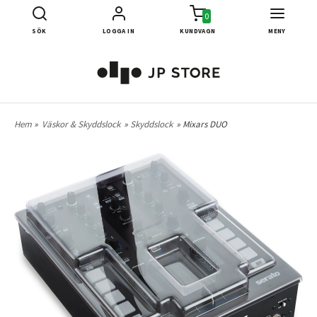
0
SÖK
LOGGA IN
KUNDVAGN
MENY
Hem
»
Väskor & Skyddslock
»
Skyddslock
» Mixars DUO