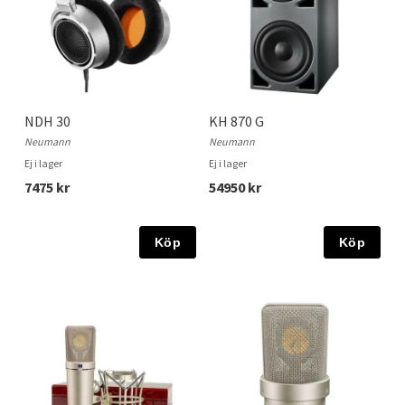
NDH 30
KH 870 G
Neumann
Neumann
Ej i lager
Ej i lager
7475 kr
54950 kr
Köp
Köp