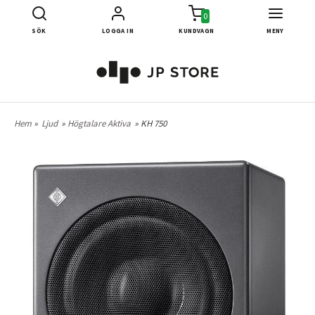
0
SÖK
LOGGA IN
KUNDVAGN
MENY
Hem
»
Ljud
»
Högtalare Aktiva
» KH 750