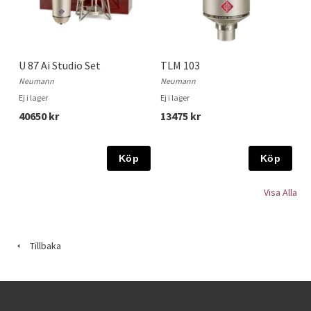
U 87 Ai Studio Set
TLM 103
Neumann
Neumann
Ej i lager
Ej i lager
40650 kr
13475 kr
Köp
Köp
Visa Alla
Tillbaka