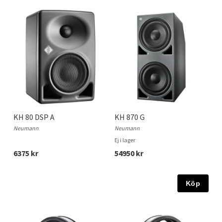
KH 80 DSP A
KH 870 G
Neumann
Neumann
Ej i lager
6375 kr
54950 kr
Köp