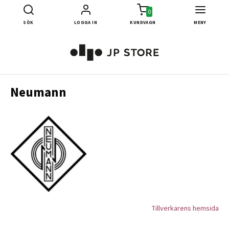
0
SÖK
LOGGA IN
KUNDVAGN
MENY
Neumann
Tillverkarens hemsida