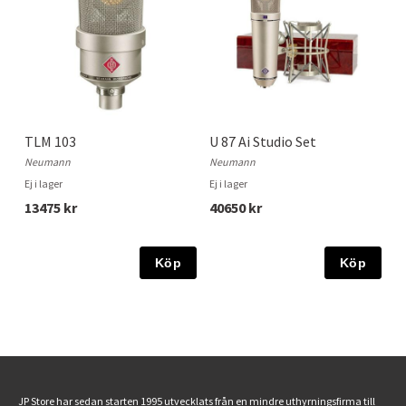
TLM 103
U 87 Ai Studio Set
Neumann
Neumann
Ej i lager
Ej i lager
13475 kr
40650 kr
Köp
Köp
JP Store har sedan starten 1995 utvecklats från en mindre uthyrningsfirma till