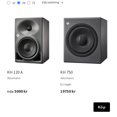
Välj sortering
12
36
72
KH 120 A
KH 750
Neumann
Neumann
Ej i lager
5000 kr
19750 kr
från
Köp