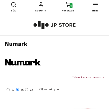
0
SÖK
LOGGA IN
KUNDVAGN
MENY
Numark
Tillverkarens hemsida
Välj sortering
12
36
72