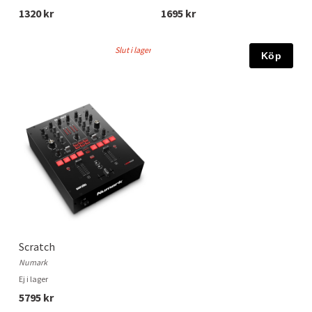
1320 kr
1695 kr
Slut i lager
Köp
Scratch
Numark
Ej i lager
5795 kr