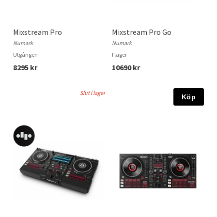
Mixstream Pro
Mixstream Pro Go
Numark
Numark
Utgången
I lager
8295 kr
10690 kr
Slut i lager
Köp