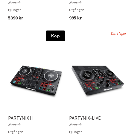
Numark
Numark
Ej i lager
Utgången
5390 kr
995 kr
Slut i lager
Köp
PARTYMIX II
PARTYMIX-LIVE
Numark
Numark
Utgången
Ej i lager