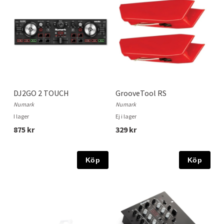
DJ2GO 2 TOUCH
GrooveTool RS
Numark
Numark
I lager
Ej i lager
875 kr
329 kr
Köp
Köp