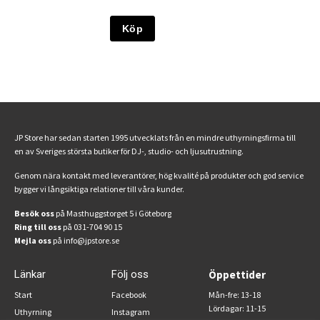
Köp
JP Store har sedan starten 1995 utvecklats från en mindre uthyrningsfirma till
en av Sveriges största butiker för DJ-, studio- och ljusutrustning.
Genom nära kontakt med leverantörer, hög kvalité på produkter och god service
bygger vi långsiktiga relationer till våra kunder.
Besök oss
på Masthuggstorget 5 i Göteborg
Ring till oss
på 031-704 90 15
Mejla oss
på info@jpstore.se
Länkar
Följ oss
Öppettider
Start
Facebook
Mån-fre: 13-18
Lördagar: 11-15
Uthyrning
Instagram