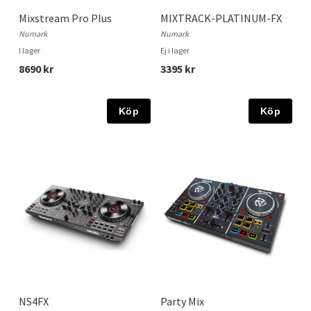
Mixstream Pro Plus
MIXTRACK-PLATINUM-FX
Numark
Numark
I lager
Ej i lager
8690 kr
3395 kr
Köp
Köp
NS4FX
Party Mix