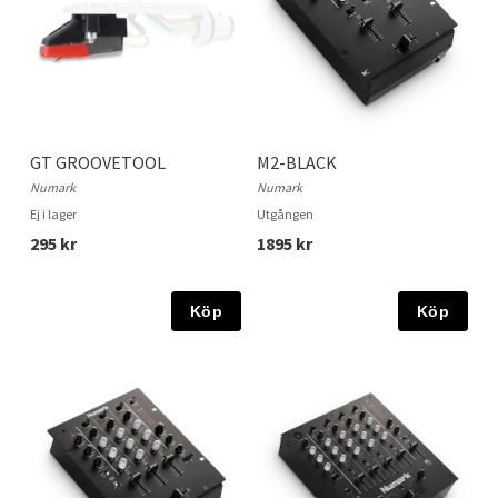
GT GROOVETOOL
M2-BLACK
Numark
Numark
Ej i lager
Utgången
295 kr
1895 kr
Köp
Köp