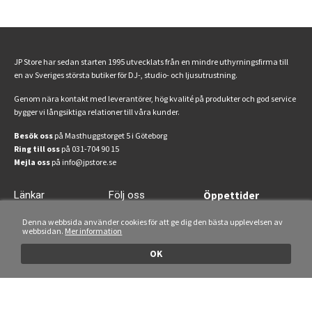
JP Store har sedan starten 1995 utvecklats från en mindre uthyrningsfirma till
en av Sveriges största butiker för DJ-, studio- och ljusutrustning.
Genom nära kontakt med leverantörer, hög kvalité på produkter och god service
bygger vi långsiktiga relationer till våra kunder.
Besök oss
på Masthuggstorget 5 i Göteborg
Ring till oss
på 031-704 90 15
Mejla oss
på info@jpstore.se
Länkar
Följ oss
Öppettider
Start
Facebook
Mån-fre: 13-18
Denna webbsida använder cookies för att ge dig den bästa upplevelsen av
Lördagar: 11-15
webbsidan.
Mer information
Uthyrning
Instagram
Om oss
OK
Köpvillkor
FAQ