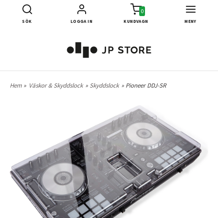
0
SÖK
LOGGA IN
KUNDVAGN
MENY
Hem
»
Väskor & Skyddslock
»
Skyddslock
» Pioneer DDJ-SR