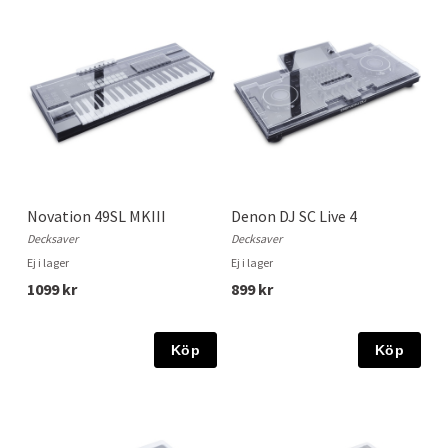
Novation 49SL MKIII
Denon DJ SC Live 4
Decksaver
Decksaver
Ej i lager
Ej i lager
1099 kr
899 kr
Köp
Köp