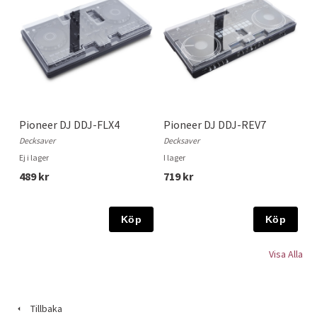
Pioneer DJ DDJ-FLX4
Pioneer DJ DDJ-REV7
Decksaver
Decksaver
Ej i lager
I lager
489 kr
719 kr
Köp
Köp
Visa Alla
Tillbaka