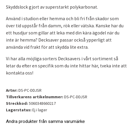
Skyddslock gjort av superstarkt polykarbonat.
Använd i studion eller hemma och bli fri från skador som
över tid uppstår från damm, rök eller vätska. Kanske har du
ett husdjur som gillar att leka med din kära ägodel när du
inte är hemma? Decksaver passar också ypperligt att
använda vid frakt för att skydda lite extra.
Vi har alla möjliga sorters Decksavers i vårt sortiment så
letar du efter en specifik som du inte hittar här, tveka inte att
kontakta oss!
Artnr:
DS-PC-DDJSR
Tillverkarens artikelnummer:
DS-PC-DDJSR
Streckkod:
5060348660217
Lagerstatus:
Ej i lager
Andra produkter från samma varumärke