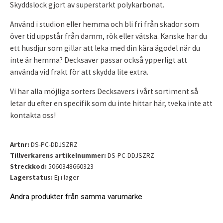
Skyddslock gjort av superstarkt polykarbonat.
Använd i studion eller hemma och bli fri från skador som
över tid uppstår från damm, rök eller vätska. Kanske har du
ett husdjur som gillar att leka med din kära ägodel när du
inte är hemma? Decksaver passar också ypperligt att
använda vid frakt för att skydda lite extra.
Vi har alla möjliga sorters Decksavers i vårt sortiment så
letar du efter en specifik som du inte hittar här, tveka inte att
kontakta oss!
Artnr:
DS-PC-DDJSZRZ
Tillverkarens artikelnummer:
DS-PC-DDJSZRZ
Streckkod:
5060348660323
Lagerstatus:
Ej i lager
Andra produkter från samma varumärke