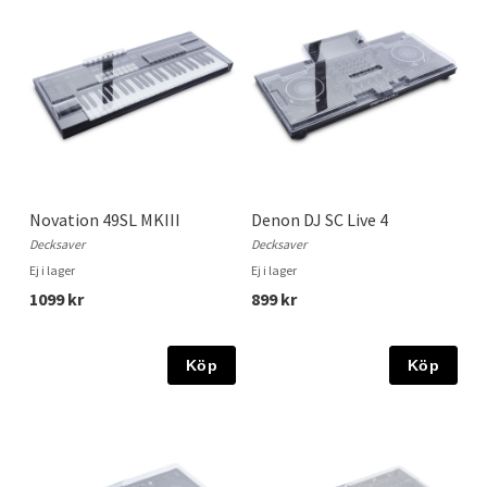
Novation 49SL MKIII
Denon DJ SC Live 4
Decksaver
Decksaver
Ej i lager
Ej i lager
1099 kr
899 kr
Köp
Köp