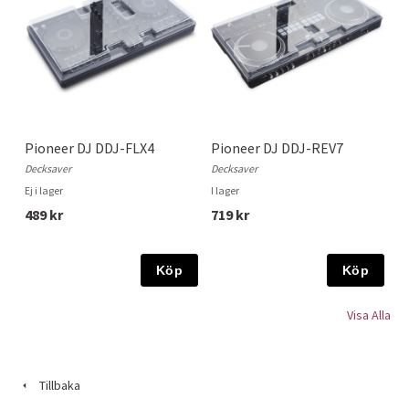
Pioneer DJ DDJ-FLX4
Pioneer DJ DDJ-REV7
Decksaver
Decksaver
Ej i lager
I lager
489 kr
719 kr
Köp
Köp
Visa Alla
Tillbaka