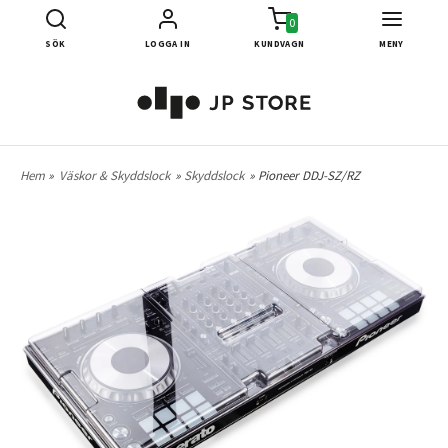
0
SÖK
LOGGA IN
KUNDVAGN
MENY
Hem
»
Väskor & Skyddslock
»
Skyddslock
» Pioneer DDJ-SZ/RZ