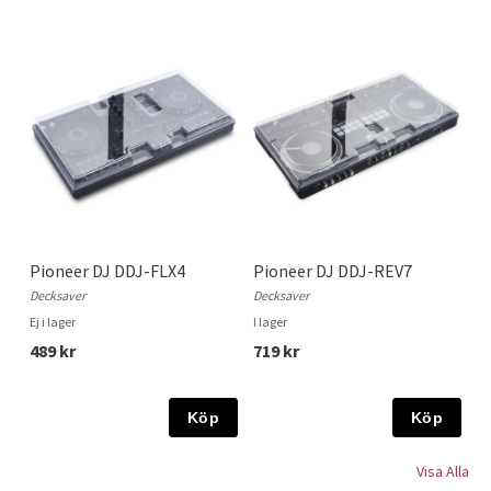
Pioneer DJ DDJ-FLX4
Pioneer DJ DDJ-REV7
Decksaver
Decksaver
Ej i lager
I lager
489 kr
719 kr
Köp
Köp
Visa Alla