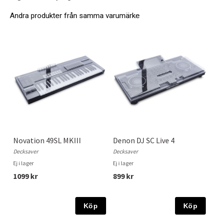
Andra produkter från samma varumärke
Novation 49SL MKIII
Denon DJ SC Live 4
Decksaver
Decksaver
Ej i lager
Ej i lager
1099 kr
899 kr
Köp
Köp