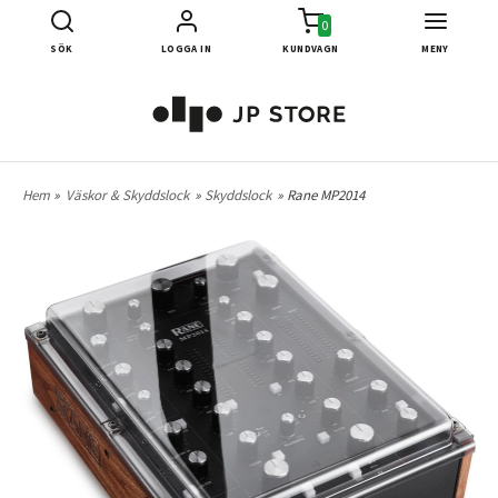
0
SÖK
LOGGA IN
KUNDVAGN
MENY
Hem
»
Väskor & Skyddslock
»
Skyddslock
» Rane MP2014