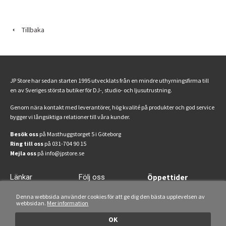
Tillbaka
JP Store har sedan starten 1995 utvecklats från en mindre uthyrningsfirma till
en av Sveriges största butiker för DJ-, studio- och ljusutrustning.
Genom nära kontakt med leverantörer, hög kvalité på produkter och god service
bygger vi långsiktiga relationer till våra kunder.
Besök oss
på Masthuggstorget 5 i Göteborg
Ring till oss
på 031-704 90 15
Mejla oss
på info@jpstore.se
Länkar
Följ oss
Öppettider
Start
Facebook
Mån-fre: 13-18
Denna webbsida använder cookies för att ge dig den bästa upplevelsen av
Lördagar: 11-15
webbsidan.
Mer information
Uthyrning
Instagram
Om oss
OK