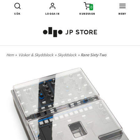
0
SÖK
LOGGA IN
KUNDVAGN
MENY
Hem
»
Väskor & Skyddslock
»
Skyddslock
» Rane Sixty-Two