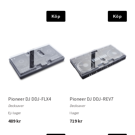
Köp
Köp
Pioneer DJ DDJ-FLX4
Pioneer DJ DDJ-REV7
Decksaver
Decksaver
Ej i lager
I lager
489 kr
719 kr