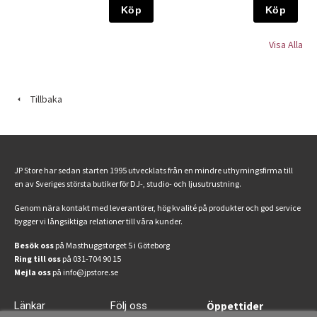
Köp
Köp
Visa Alla
Tillbaka
JP Store har sedan starten 1995 utvecklats från en mindre uthyrningsfirma till
en av Sveriges största butiker för DJ-, studio- och ljusutrustning.
Genom nära kontakt med leverantörer, hög kvalité på produkter och god service
bygger vi långsiktiga relationer till våra kunder.
Besök oss
på Masthuggstorget 5 i Göteborg
Ring till oss
på 031-704 90 15
Mejla oss
på info@jpstore.se
Länkar
Följ oss
Öppettider