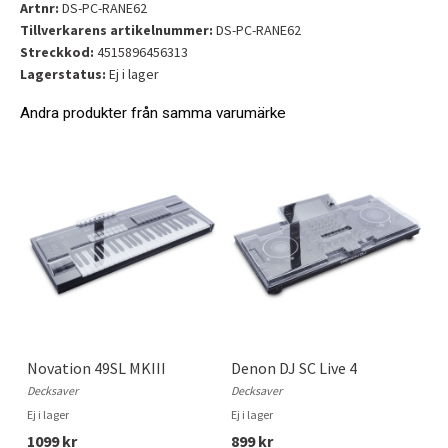
Artnr:
DS-PC-RANE62
Tillverkarens artikelnummer:
DS-PC-RANE62
Streckkod:
4515896456313
Lagerstatus:
Ej i lager
Andra produkter från samma varumärke
Novation 49SL MKIII
Denon DJ SC Live 4
Decksaver
Decksaver
Ej i lager
Ej i lager
1099 kr
899 kr