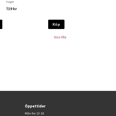
I lager
719 kr
Köp
Visa Alla
Öppettider
Mån-fre: 13-18