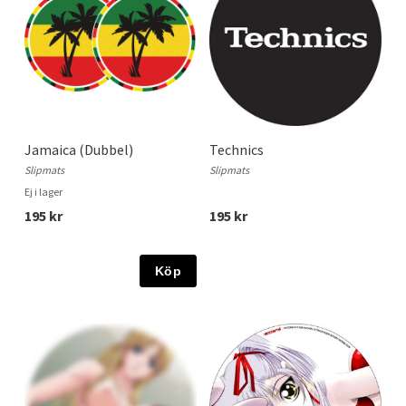
Jamaica (Dubbel)
Technics
Slipmats
Slipmats
Ej i lager
195 kr
195 kr
Köp