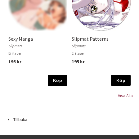
Sexy Manga
Slipmat Patterns
Slipmats
Slipmats
Ej i lager
Ej i lager
195 kr
195 kr
Köp
Köp
Visa Alla
Tillbaka