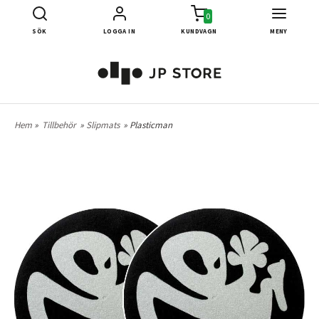
0
SÖK
LOGGA IN
KUNDVAGN
MENY
Hem
»
Tillbehör
»
Slipmats
» Plasticman