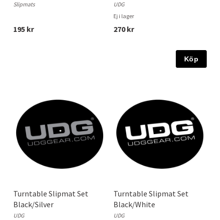
Slipmats
UDG
Ej i lager
195 kr
270 kr
Köp
Turntable Slipmat Set
Turntable Slipmat Set
Black/Silver
Black/White
UDG
UDG