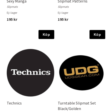
Sexy Manga
Slipmat Patterns
Slipmats
Slipmats
Ej i lager
Ej i lager
195 kr
195 kr
Köp
Köp
Technics
Turntable Slipmat Set
Black/Golden