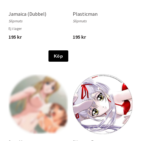
Jamaica (Dubbel)
Plasticman
Slipmats
Slipmats
Ej i lager
195 kr
195 kr
Köp