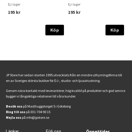
Ej i lager
Ej i lager
195 kr
195 kr
Köp
Köp
JP Store har sedan starten 1995 utvecklats från en mindre uthyrningsfirma till
en av Sveriges största butiker för DJ-, studio- och ljusutrustning.
Genom nära kontakt med leverantörer, hög kvalité på produkter och god service
bygger vi långsiktiga relationer till våra kunder.
Besök oss
på Masthuggstorget 5 i Göteborg
Ring till oss
på 031-704 90 15
Mejla oss
på info@jpstore.se
Länkar
Följ oss
Öppettider