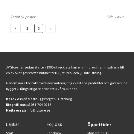
Totalt 51 poster
Sida 2 av 2
1
2
JP Store har sedan starten 1995 utvecklats från en mindre uthyrningsfirma till
en av Sveriges största butiker för DJ-, studio- och ljusutrustning.
Genom nära kontakt med leverantörer, hög kvalité på produkter och god service
bygger vi långsiktiga relationer till våra kunder.
Besök oss
på Masthuggstorget 5 i Göteborg
Ring till oss
på 031-704 90 15
Mejla oss
på info@jpstore.se
Länkar
Följ oss
Öppettider
Start
Facebook
Mån-fre: 13-18