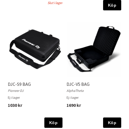
Slut i lager
Köp
DJC-S9 BAG
DJC-V5 BAG
Pioneer DJ
AlphaTheta
Ej i lager
Ej i lager
1030 kr
1690 kr
Köp
Köp