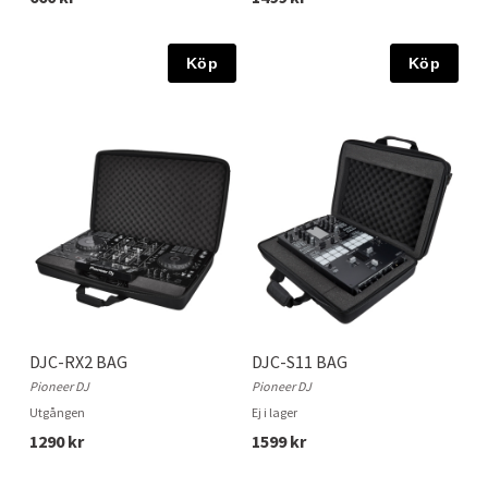
Köp
Köp
DJC-RX2 BAG
DJC-S11 BAG
Pioneer DJ
Pioneer DJ
Utgången
Ej i lager
1290 kr
1599 kr