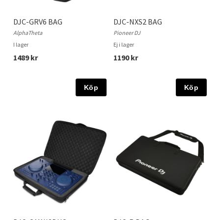
DJC-GRV6 BAG
DJC-NXS2 BAG
AlphaTheta
Pioneer DJ
I lager
Ej i lager
1489 kr
1190 kr
Köp
Köp