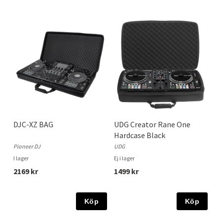
DJC-XZ BAG
UDG Creator Rane One
Hardcase Black
Pioneer DJ
UDG
I lager
Ej i lager
2169 kr
1499 kr
Köp
Köp