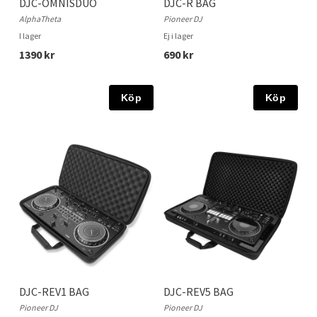
DJC-OMNISDUO
DJC-R BAG
AlphaTheta
Pioneer DJ
I lager
Ej i lager
1390 kr
690 kr
Köp
Köp
DJC-REV1 BAG
DJC-REV5 BAG
Pioneer DJ
Pioneer DJ