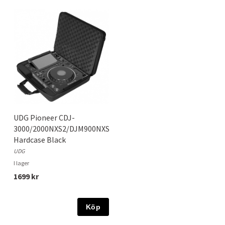
UDG Pioneer CDJ-
3000/2000NXS2/DJM900NXS2
Hardcase Black
UDG
I lager
1699 kr
Köp