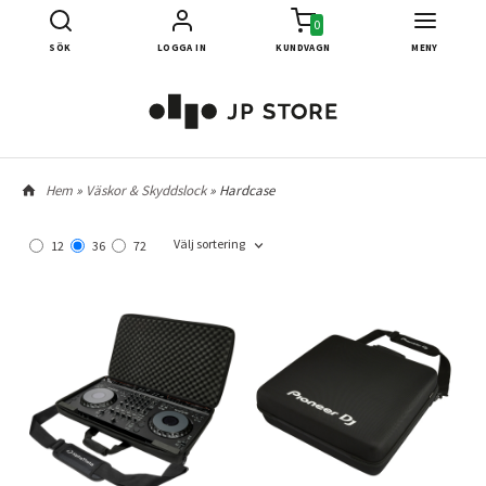
0
SÖK
LOGGA IN
KUNDVAGN
MENY
Hem
»
Väskor & Skyddslock
» Hardcase
Välj sortering
12
36
72