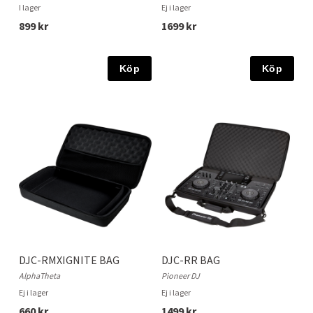
I lager
Ej i lager
899 kr
1699 kr
Köp
Köp
DJC-RMXIGNITE BAG
DJC-RR BAG
AlphaTheta
Pioneer DJ
Ej i lager
Ej i lager
660 kr
1499 kr