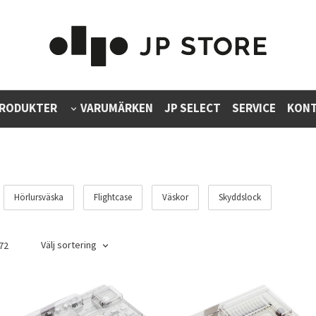
RODUKTER
VARUMÄRKEN
JP SELECT
SERVICE
KONT
Hörlursväska
Flightcase
Väskor
Skyddslock
Välj sortering
72