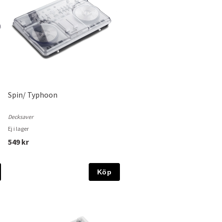
Spin/ Typhoon
Decksaver
Ej i lager
549 kr
Köp