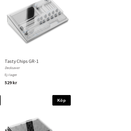
Tasty Chips GR-1
Decksaver
Ej i lager
529 kr
Köp