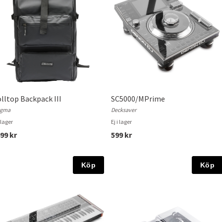
lltop Backpack III
SC5000/MPrime
gma
Decksaver
i lager
Ej i lager
99 kr
599 kr
Köp
Köp