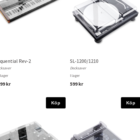
quential Rev-2
SL-1200/1210
cksaver
Decksaver
i lager
I lager
99 kr
599 kr
Köp
Köp