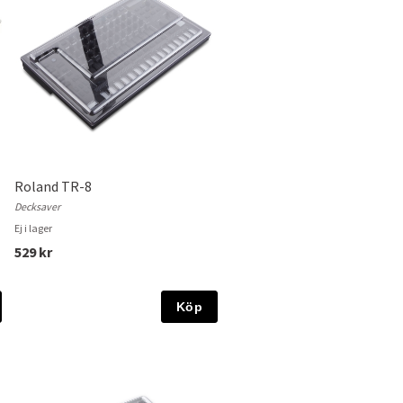
Roland TR-8
Decksaver
Ej i lager
529 kr
Köp