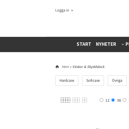
Logga in
START
NYHETER
P
Hem
» Väskor & Skyddslock
Hardcase
Softcase
Övriga
12
36