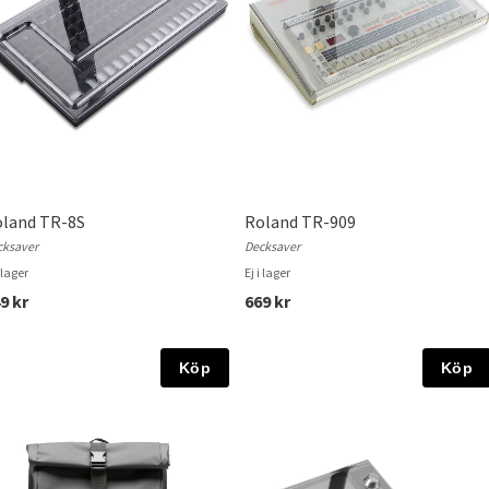
land TR-8S
Roland TR-909
cksaver
Decksaver
i lager
Ej i lager
9 kr
669 kr
Köp
Köp