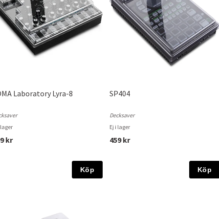
MA Laboratory Lyra-8
SP404
cksaver
Decksaver
i lager
Ej i lager
9 kr
459 kr
Köp
Köp