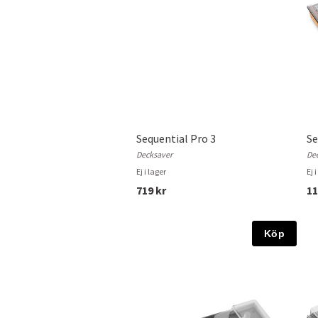
Sequential Pro 3
Se
Decksaver
De
Ej i lager
Ej 
719 kr
11
Köp