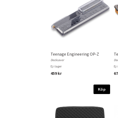
Teenage Engineering OP-Z
T
Decksaver
De
Ej i lager
Ej 
459 kr
67
Köp