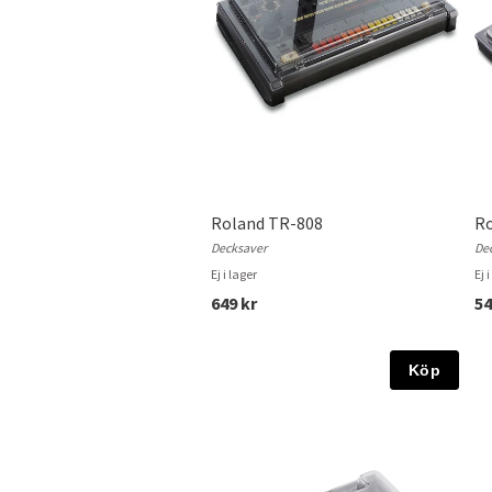
Roland TR-808
Ro
Decksaver
De
Ej i lager
Ej 
649 kr
54
Köp