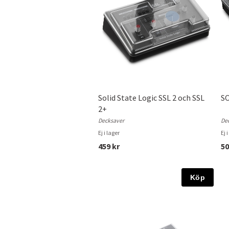
Solid State Logic SSL 2 och SSL
SO
2+
Decksaver
De
Ej i lager
Ej 
459 kr
50
Köp