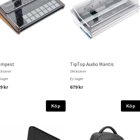
empest
TipTop Audio Mantis
cksaver
Decksaver
i lager
Ej i lager
9 kr
679 kr
Köp
Köp