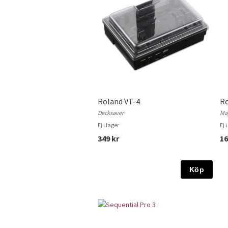
Roland VT-4
Ro
Decksaver
Ma
Ej i lager
Ej 
349 kr
16
Köp