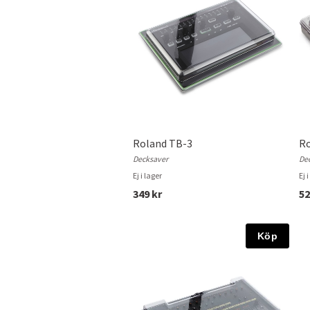
Roland TB-3
Ro
Decksaver
De
Ej i lager
Ej 
349 kr
52
Köp