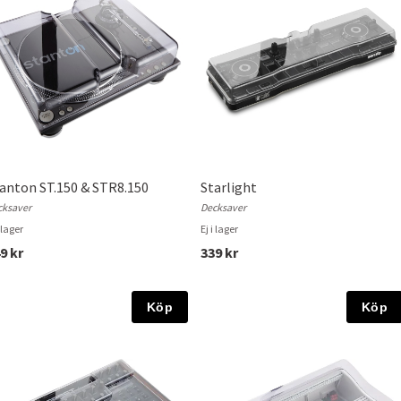
anton ST.150 & STR8.150
Starlight
cksaver
Decksaver
i lager
Ej i lager
9 kr
339 kr
Köp
Köp