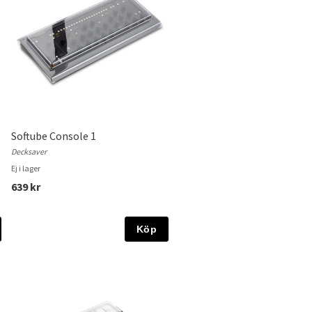
Softube Console 1
Decksaver
Ej i lager
639 kr
Köp