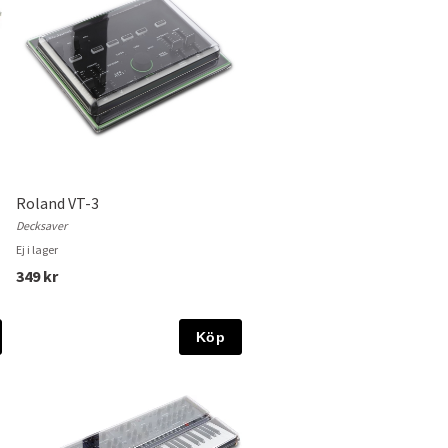
Roland VT-3
Decksaver
Ej i lager
349 kr
Köp