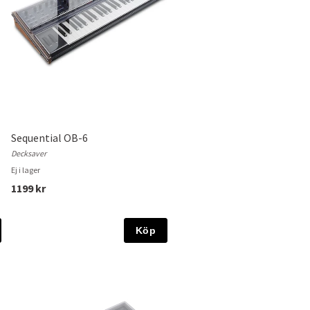
Sequential OB-6
Decksaver
Ej i lager
1199 kr
Köp