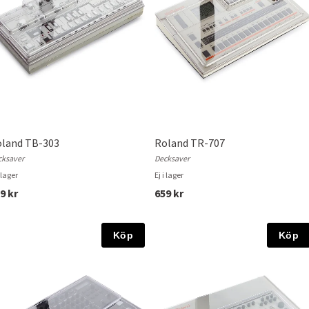
land TB-303
Roland TR-707
cksaver
Decksaver
i lager
Ej i lager
9 kr
659 kr
Köp
Köp