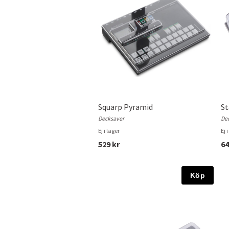
Squarp Pyramid
St
Decksaver
De
Ej i lager
Ej 
529 kr
64
Köp