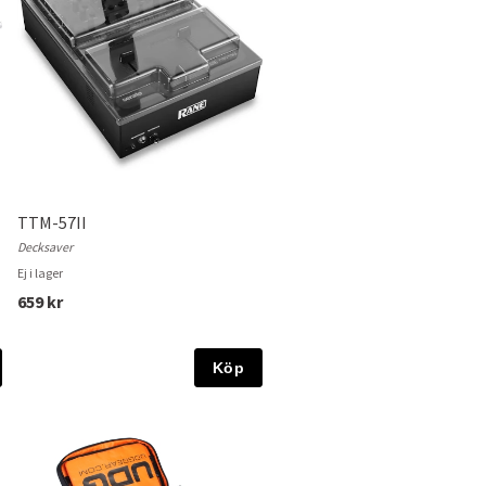
TTM-57II
Decksaver
Ej i lager
659 kr
Köp